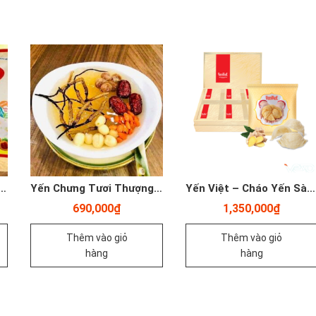
hịt Băm Rau Củ – YenViet Nest Grow – Gói Lẻ – Yến Sào Plaza
Yến Chưng Tươi Thượng Hạng- Đông Trùng Hạ Thảo Tây Tạng, Táo Đỏ, Long Nhãn, Hạt Sen, Kì Tử – 180ml
Yến Việt – Cháo Yến Sào 3gram Với Gừng Tươi – Hộp 6 – Yến Sào Plaza
690,000
₫
1,350,000
₫
Thêm vào giỏ
Thêm vào giỏ
hàng
hàng