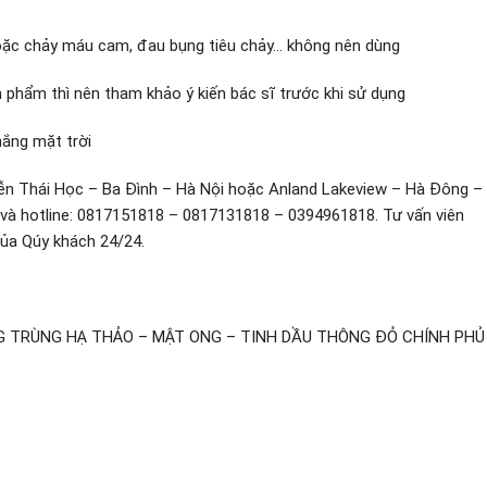
hoặc chảy máu cam, đau bụng tiêu chảy… không nên dùng
n phẩm thì nên tham khảo ý kiến bác sĩ trước khi sử dụng
nắng mặt trời
ễn Thái Học – Ba Đình – Hà Nội hoặc Anland Lakeview – Hà Đông –
 và hotline: 0817151818 – 0817131818 – 0394961818. Tư vấn viên
của Qúy khách 24/24.
NG TRÙNG HẠ THẢO – MẬT ONG – TINH DẦU THÔNG ĐỎ CHÍNH PHỦ