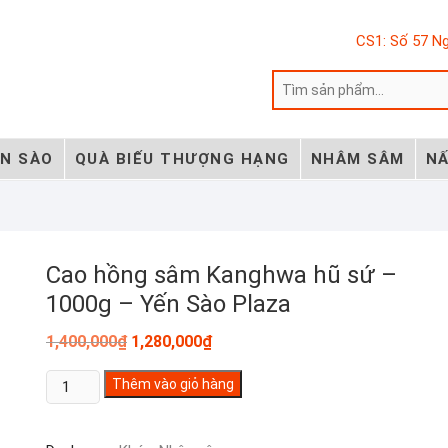
CS1: Số 57 Ng
ẾN SÀO
QUÀ BIẾU THƯỢNG HẠNG
NHÂM SÂM
NẤ
Cao hồng sâm Kanghwa hũ sứ –
1000g – Yến Sào Plaza
Giá
Giá
1,400,000
₫
1,280,000
₫
gốc
hiện
là:
tại
Cao
Thêm vào giỏ hàng
1,400,000₫.
là:
1,280,000₫.
hồng
sâm