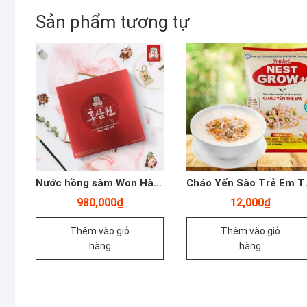
Sản phẩm tương tự
Nước hồng sâm Won Hàn Quốc – KGC – 70ml x 30 gói – Yến Sào Plaza
Cháo Yến Sào Trẻ Em T
980,000
₫
12,000
₫
Thêm vào giỏ
Thêm vào giỏ
hàng
hàng