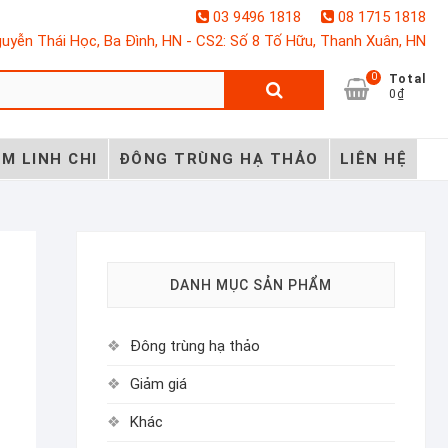
03 9496 1818
08 1715 1818
uyễn Thái Học, Ba Đình, HN - CS2: Số 8 Tố Hữu, Thanh Xuân, HN
0
Tìm
Total
0₫
kiếm:
M LINH CHI
ĐÔNG TRÙNG HẠ THẢO
LIÊN HỆ
DANH MỤC SẢN PHẨM
Đông trùng hạ thảo
Giảm giá
Khác