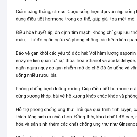
Giảm căng thẳng, stress: Cuộc sống hiện đại với nhịp sống
dụng điều tiết hormone trong cơ thể, giúp giải tỏa mệt mỏi 
Điều hòa huyết áp, ổn định tim mạch: Không chỉ giúp lưu t
máu, … từ đó ngăn ngừa và phòng chống các bệnh liên qua
Bảo vệ gan khỏi các yếu tố độc hại: Với hàm lượng saponin
enzyme liên quan tới sự thoái hóa ethanol và acetaldehyde,
ngăn ngừa nguy cơ gan nhiễm mỡ do chế độ ăn uống và vận 
uống nhiều rượu, bia.
Phòng chống bệnh loãng xương: Giúp điều tiết hormone estr
cứng xương khớp, bải vệ hệ xương khớp chắc khỏe và phòn
Hỗ trợ phòng chống ung thư: Trải qua quá trình tinh luyện
thích tăng sinh ra nhiều hơn. Đồng thời, khi ở nhiệt độ cao
hóa và sản sinh thêm các chất chống ung thư như Ginsenos