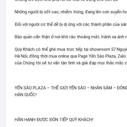
Những người bị sốt cao, nhiễm trùng, đang lên cơn suyễn 
Đối với người cơ thể dễ bị dị ứng với các thành phần của sả
Bảo quản cẩn thận ở nơi khô ráo thoáng mát, tránh xa ánh 
Qúy Khách có thể ghé mua trực tiếp tại showroom 57 Nguy
Hà Nội; đồng thời mua online qua Page Yến Sào Plaza, Zalo
của Chúng tôi sẽ tư vấn tận tình và giải đáp mọi thắc mắc 
YẾN SÀO PLAZA – THẾ GIỨI YẾN SÀO – NHÂN SÂM – ĐÔ
HÀN QUỐC!
HÂN HẠNH ĐƯỢC ĐÓN TIẾP QUÝ KHÁCH!