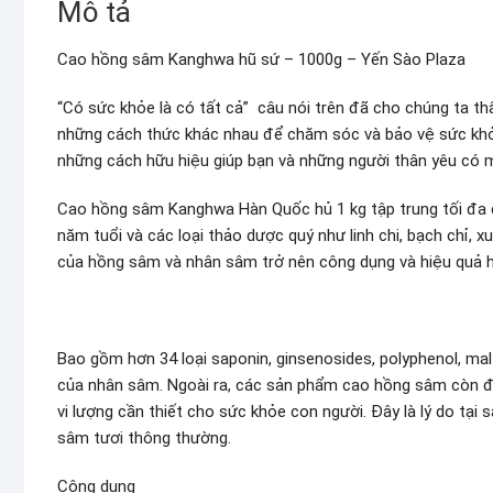
Mô tả
Cao hồng sâm Kanghwa hũ sứ – 1000g – Yến Sào Plaza
“Có sức khỏe là có tất cả” câu nói trên đã cho chúng ta th
những cách thức khác nhau để chăm sóc và bảo vệ sức khỏ
những cách hữu hiệu giúp bạn và những người thân yêu có 
Cao hồng sâm Kanghwa Hàn Quốc hủ 1 kg tập trung tối đa 
năm tuổi và các loại thảo dược quý như linh chi, bạch chỉ, 
của hồng sâm và nhân sâm trở nên công dụng và hiệu quả 
Bao gồm hơn 34 loại saponin, ginsenosides, polyphenol, mal
của nhân sâm. Ngoài ra, các sản phẩm cao hồng sâm còn đư
vi lượng cần thiết cho sức khỏe con người. Đây là lý do tạ
sâm tươi thông thường.
Công dụng