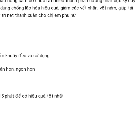
cao hồng sâm có chứa rất nhiều thành phần dưỡng chất cực kỳ quý
dụng chống lão hóa hiệu quả, giảm các vết nhăn, vết nám, giúp tái
y trì nét thanh xuân cho chị em phụ nữ
ấm khuấy đều và sử dụng
ẫn hơn, ngon hơn
15 phút để có hiệu quả tốt nhất