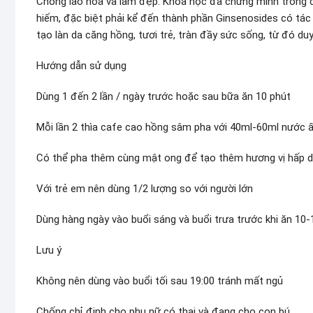
Chống lão hóa và làm đẹp: Khoa học đã chứng minh trong 
hiếm, đặc biệt phải kể đến thành phần Ginsenosides có tác 
tạo làn da căng hồng, tươi trẻ, tràn đầy sức sống, từ đó du
Hướng dẫn sử dụng
Dùng 1 đến 2 lần / ngày trước hoặc sau bữa ăn 10 phút
Mỗi lần 2 thìa cafe cao hồng sâm pha với 40ml-60ml nước 
Có thể pha thêm cùng mật ong để tạo thêm hương vị hấp d
Với trẻ em nên dùng 1/2 lượng so với người lớn
Dùng hàng ngày vào buổi sáng và buổi trưa trước khi ăn 10-
Lưu ý
Không nên dùng vào buổi tối sau 19:00 tránh mất ngủ
Chống chỉ định cho phụ nữ có thai và đang cho con bú