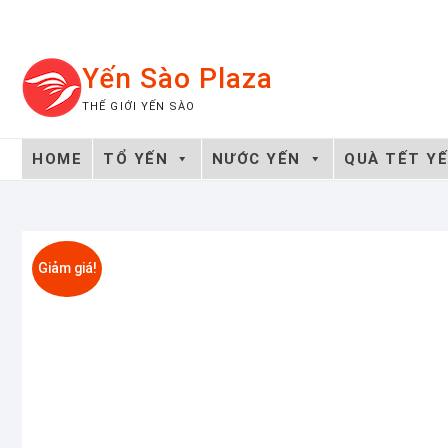
Skip
to
content
Yến Sào Plaza
THẾ GIỚI YẾN SÀO
HOME
TỔ YẾN
NƯỚC YẾN
QUÀ TẾT Y
Giảm giá!