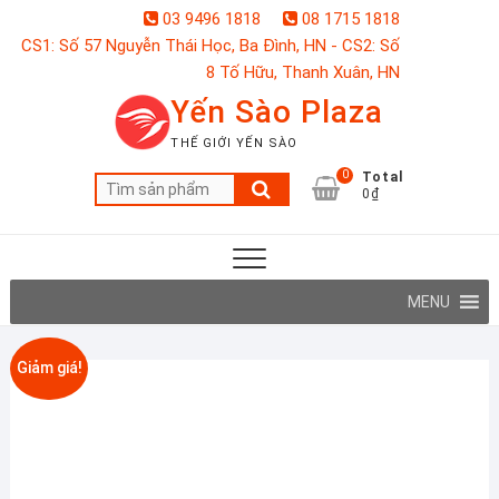
Skip
03 9496 1818
08 1715 1818
to
CS1: Số 57 Nguyễn Thái Học, Ba Đình, HN - CS2: Số
content
8 Tố Hữu, Thanh Xuân, HN
Yến Sào Plaza
THẾ GIỚI YẾN SÀO
0
Total
Tìm
0₫
kiếm:
MENU
Giảm giá!