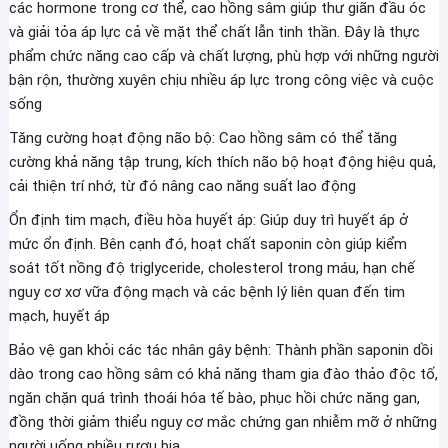
các hormone trong cơ thể, cao hồng sâm giúp thư giãn đầu óc
và giải tỏa áp lực cả về mặt thể chất lẫn tinh thần. Đây là thực
phẩm chức năng cao cấp và chất lượng, phù hợp với những người
bận rộn, thường xuyên chịu nhiều áp lực trong công việc và cuộc
sống
Tăng cường hoạt động não bộ: Cao hồng sâm có thể tăng
cường khả năng tập trung, kích thích não bộ hoạt động hiệu quả,
cải thiện trí nhớ, từ đó nâng cao năng suất lao động
Ổn định tim mạch, điều hòa huyết áp: Giúp duy trì huyết áp ở
mức ổn định. Bên cạnh đó, hoạt chất saponin còn giúp kiểm
soát tốt nồng độ triglyceride, cholesterol trong máu, hạn chế
nguy cơ xơ vữa động mạch và các bệnh lý liên quan đến tim
mạch, huyết áp
Bảo vệ gan khỏi các tác nhân gây bệnh: Thành phần saponin dồi
dào trong cao hồng sâm có khả năng tham gia đào thảo độc tố,
ngăn chặn quá trình thoái hóa tế bào, phục hồi chức năng gan,
đồng thời giảm thiểu nguy cơ mắc chứng gan nhiễm mỡ ở những
người uống nhiều rượu bia