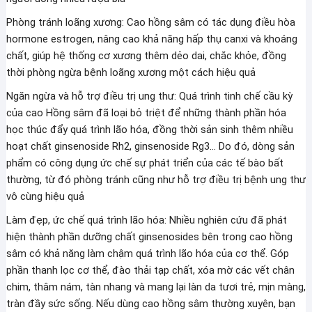
Phòng tránh loãng xương: Cao hồng sâm có tác dụng điều hòa
hormone estrogen, nâng cao khả năng hấp thụ canxi và khoáng
chất, giúp hệ thống cơ xương thêm dẻo dai, chắc khỏe, đồng
thời phòng ngừa bệnh loãng xương một cách hiệu quả
Ngăn ngừa và hỗ trợ điều trị ung thư: Quá trình tinh chế cầu kỳ
của cao Hồng sâm đã loại bỏ triệt để những thành phần hóa
học thúc đẩy quá trình lão hóa, đồng thời sản sinh thêm nhiều
hoạt chất ginsenoside Rh2, ginsenoside Rg3… Do đó, dòng sản
phẩm có công dụng ức chế sự phát triển của các tế bào bất
thường, từ đó phòng tránh cũng như hỗ trợ điều trị bệnh ung thư
vô cùng hiệu quả
Làm đẹp, ức chế quá trình lão hóa: Nhiều nghiên cứu đã phát
hiện thành phần dưỡng chất ginsenosides bên trong cao hồng
sâm có khả năng làm chậm quá trình lão hóa của cơ thể. Góp
phần thanh lọc cơ thể, đào thải tạp chất, xóa mờ các vết chân
chim, thâm nám, tàn nhang và mang lại làn da tươi trẻ, mịn màng,
tràn đầy sức sống. Nếu dùng cao hồng sâm thường xuyên, bạn