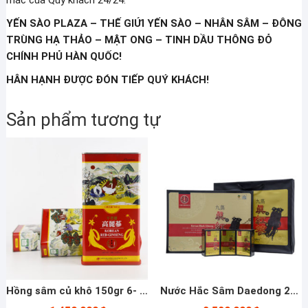
mắc của Qúy khách 24/24.
YẾN SÀO PLAZA – THẾ GIỨI YẾN SÀO – NHÂN SÂM – ĐÔNG
TRÙNG HẠ THẢO – MẬT ONG – TINH DẦU THÔNG ĐỎ
CHÍNH PHỦ HÀN QUỐC!
HÂN HẠNH ĐƯỢC ĐÓN TIẾP QUÝ KHÁCH!
Sản phẩm tương tự
Hồng sâm củ khô 150gr 6- 10 củ Daedong– Yến Sào Plaza
Nước Hắc Sâm Daedong 20ml*90 Gói – Yến Sào Plaza