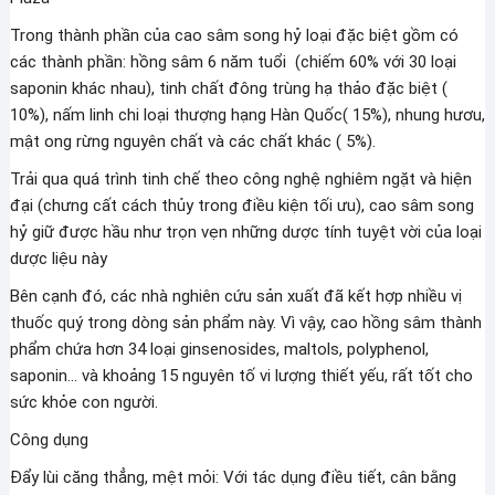
Sào
Plaza
Trong thành phần của cao sâm song hỷ loại đặc biệt gồm có
số
các thành phần: hồng sâm 6 năm tuổi (chiếm 60% với 30 loại
lượng
saponin khác nhau), tinh chất đông trùng hạ thảo đặc biệt (
10%), nấm linh chi loại thượng hạng Hàn Quốc( 15%), nhung hươu,
mật ong rừng nguyên chất và các chất khác ( 5%).
Trải qua quá trình tinh chế theo công nghệ nghiêm ngặt và hiện
đại (chưng cất cách thủy trong điều kiện tối ưu), cao sâm song
hỷ giữ được hầu như trọn vẹn những dược tính tuyệt vời của loại
dược liệu này
Bên cạnh đó, các nhà nghiên cứu sản xuất đã kết hợp nhiều vị
thuốc quý trong dòng sản phẩm này. Vì vậy, cao hồng sâm thành
phẩm chứa hơn 34 loại ginsenosides, maltols, polyphenol,
saponin… và khoảng 15 nguyên tố vi lượng thiết yếu, rất tốt cho
sức khỏe con người.
Công dụng
Đẩy lùi căng thẳng, mệt mỏi: Với tác dụng điều tiết, cân bằng