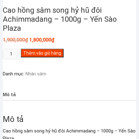
Cao hồng sâm song hỷ hũ đôi
Achimmadang – 1000g – Yến Sào
Plaza
Giá
Giá
1,900,000
₫
1,800,000
₫
gốc
hiện
là:
tại
Cao
Thêm vào giỏ hàng
1,900,000₫.
là:
1,800,000₫.
hồng
sâm
Danh mục:
Nhân sâm
song
hỷ
hũ
Mô tả
đôi
Achimmadang
–
Mô tả
1000g
-
Cao hồng sâm song hỷ hũ đôi Achimmadang – 1000g – Yến Sào
Yến
Plaza