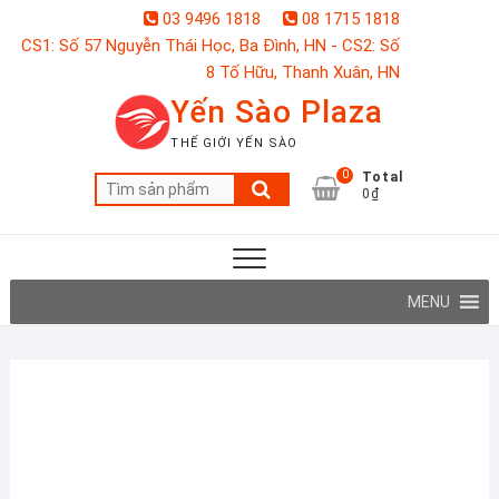
Skip
03 9496 1818
08 1715 1818
to
CS1: Số 57 Nguyễn Thái Học, Ba Đình, HN - CS2: Số
content
8 Tố Hữu, Thanh Xuân, HN
Yến Sào Plaza
THẾ GIỚI YẾN SÀO
0
Total
Tìm
0₫
kiếm:
MENU