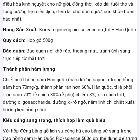
điều hòa kinh nguyệt cho nữ giới, đồng thời, kéo dài tuổi thọ và
tăng cường hệ miễn dịch, đem lại cho con người sức khỏe hoàn
hảo nhất.
Hãng Sản Xuất:
Korean ginseng bio-science co.,ltd – Hàn Quốc
Quy cách:
Hộp gỗ 500g
Bảo quản:
Bảo quản nơi khô ráo, thoáng mát, tránh ánh sáng
trực tiếp từ mặt trời.
Thành phần hàm lượng
Chiết xuất hồng sâm Hàn quốc (hàm lượng saponin trong hồng
sâm hơn 70mg/g, thành phần rắn hơn 60%, Hàn quốc, tỉ lệ phối
trộn sâm 70% rễ chính 30% rễ phụ) chiếm 3%, xi-rô tinh bột,
đường oligosaccharide, đường xi-rô ngô, nấm linh chi chiết xuất,
hương liệu hồng sâm.
Kiểu dáng sang trọng, thích hợp làm quà biếu
Với hộp đứng bằng gỗ lịch sự cùng hũ cao bằng sứ sang trọng,
Cao hồng sâm Hàn Quốc Bio-science 500g có thể dùng để trưng