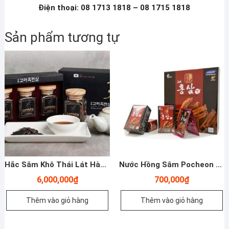
Điện thoại: 08 1713 1818 – 08 1715 1818
Sản phẩm tương tự
Hắc Sâm Khô Thái Lát Hàn Quốc Daedong – 75g X 3 Lọ – Yến Sào Plaza
Nước Hồng Sâm Pocheon 30 Gói – Yến Sào Plaza
6,000,000
₫
700,000
₫
Thêm vào giỏ hàng
Thêm vào giỏ hàng