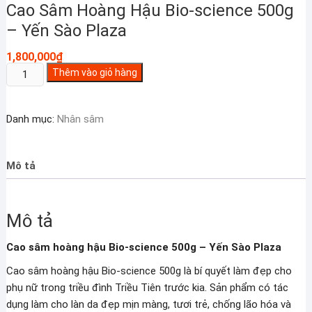
Cao Sâm Hoàng Hậu Bio-science 500g
– Yến Sào Plaza
1,800,000
₫
Cao
Thêm vào giỏ hàng
Sâm
Hoàng
Danh mục:
Nhân sâm
Hậu
Bio-
science
Mô tả
500g
-
Yến
Mô tả
Sào
Plaza
Cao sâm hoàng hậu Bio-science 500g – Yến Sào Plaza
số
lượng
Cao sâm hoàng hậu Bio-science 500g là bí quyết làm đẹp cho
phụ nữ trong triều đình Triều Tiên trước kia. Sản phẩm có tác
dụng làm cho làn da đẹp mịn màng, tươi trẻ, chống lão hóa và