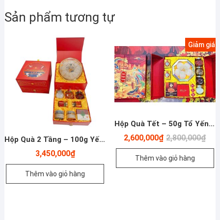
Sản phẩm tương tự
Giảm giá!
Hộp Quà Tết – 50g Tổ Yến Sào Khánh Hòa Rút Lông Thượng Hạng – Yến Chưng 100% – Đông Trùng Hạ Thảo Và Các Loại Hạt
Giá
Giá
2,600,000
₫
2,800,000
₫
Hộp Quà 2 Tầng – 100g Yến Sào Khánh Hòa Tinh Chế, Nước Yến Chưng Thượng Phẩm, Đông Trùng Hạ Thảo, Mứt Tết Và Trà
gốc
hiện
là:
tại
3,450,000
₫
Thêm vào giỏ hàng
2,80
là:
2,60
Thêm vào giỏ hàng