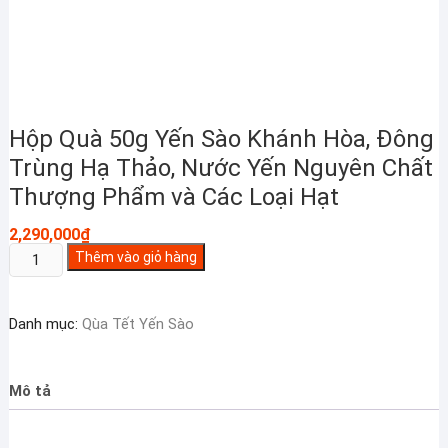
Hộp Quà 50g Yến Sào Khánh Hòa, Đông
Trùng Hạ Thảo, Nước Yến Nguyên Chất
Thượng Phẩm và Các Loại Hạt
2,290,000
₫
Hộp
Thêm vào giỏ hàng
Quà
50g
Danh mục:
Qùa Tết Yến Sào
Yến
Sào
Khánh
Mô tả
Hòa,
Đông
Trùng