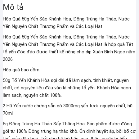
Mô tả
Hạ
Thảo,
Hộp Quà 50g Yến Sào Khánh Hòa, Đông Trùng Hạ Thảo, Nước
Nước
Yến Nguyên Chất Thượng Phẩm và Các Loại Hạt
Yến
Nguyên
Hộp Quà 50g Yến Sào Khánh Hòa, Đông Trùng Hạ Thảo, Nước
Chất
Yến Nguyên Chất Thượng Phẩm và Các Loại Hạt là hộp quà Tết
Thượng
tổ yến độc đáo được thiết kế riêng cho dịp Xuân Bính Ngọc năm
Phẩm
2026.
và
Hộp quà bao gồm:
Các
50g Tổ Yến Khánh Hòa sợi dài đã làm sạch, tinh khiết, nguyên
Loại
chất, có nguyên liệu đầu vào là những tổ yến Khánh Hòa ngon
Hạt
làm sạch, nguyên chất 100%.
số
lượng
2 Hũ Yến nước chưng sẵn có 3000mg yến tươi nguyên chất, hũ
70ml
5g Đông Trùng Hạ Thảo Sấy Thăng Hoa. Sản phẩm được đóng
gói từ 100% Đông trùng hạ thảo khô.
Ổn định huyết áp, bồi bổ cơ
thể, giảm lão hoá. Tốt cho hệ hô hấp, gan, thận, người bị tiểu