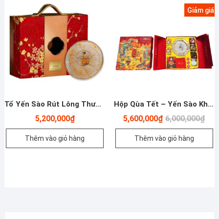
Giảm giá!
Tổ Yến Sào Rút Lông Thượng Hạng – 100g
Hộp Qùa Tết – Yến Sào Khánh Hòa Rút Lông Thượng Hạng Đặc Biệt – 100g
Giá
Giá
5,200,000
₫
5,600,000
₫
6,000,000
₫
gốc
hiện
là:
tại
Thêm vào giỏ hàng
Thêm vào giỏ hàng
6,00
là:
5,60