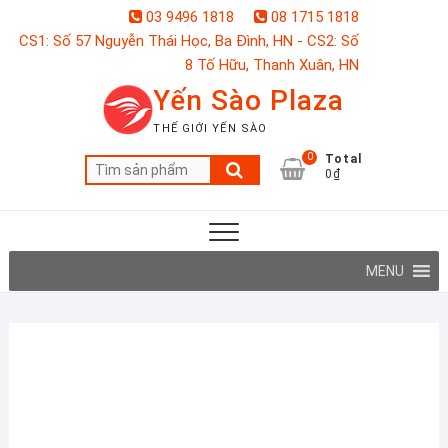
Skip
03 9496 1818
08 1715 1818
to
CS1: Số 57 Nguyễn Thái Học, Ba Đình, HN - CS2: Số
content
8 Tố Hữu, Thanh Xuân, HN
Yến Sào Plaza
THẾ GIỚI YẾN SÀO
0
Total
Tìm
0₫
kiếm:
MENU