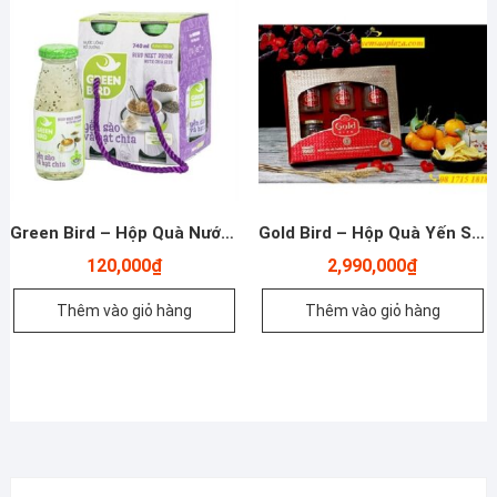
Green Bird – Hộp Quà Nước Yến Sào Chưng Hạt Chia – 4 hũ * 185 ml – Nutrinest
Gold Bird – Hộp Quà Yến Sào Nguyên Tổ Chưng Đường Phèn – 6 Hũ * 190 Gram – Nutrinest
120,000
₫
2,990,000
₫
Thêm vào giỏ hàng
Thêm vào giỏ hàng