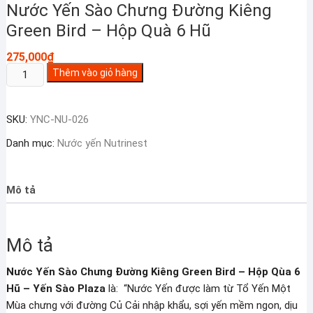
Nước Yến Sào Chưng Đường Kiêng
Green Bird – Hộp Quà 6 Hũ
275,000
₫
Nước
Thêm vào giỏ hàng
Yến
Sào
SKU:
YNC-NU-026
Chưng
Đường
Danh mục:
Nước yến Nutrinest
Kiêng
Green
Bird
Mô tả
-
Hộp
Quà
Mô tả
6
Hũ
Nước Yến Sào Chưng Đường Kiêng Green Bird – Hộp Qùa 6
số
Hũ – Yến Sào Plaza
là: “Nước Yến được làm từ Tổ Yến Một
lượng
Mùa chưng với đường Củ Cải nhập khẩu, sợi yến mềm ngon, dịu