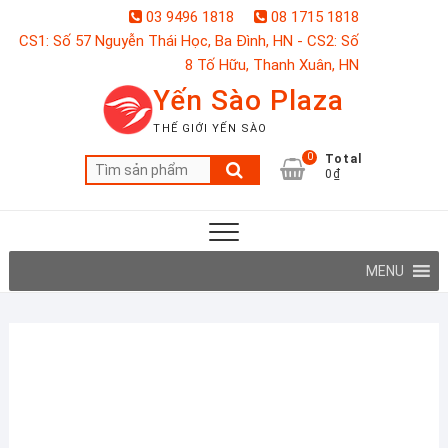
Skip
03 9496 1818
08 1715 1818
to
CS1: Số 57 Nguyễn Thái Học, Ba Đình, HN - CS2: Số
content
8 Tố Hữu, Thanh Xuân, HN
Yến Sào Plaza
THẾ GIỚI YẾN SÀO
0
Total
Tìm
0₫
kiếm:
MENU