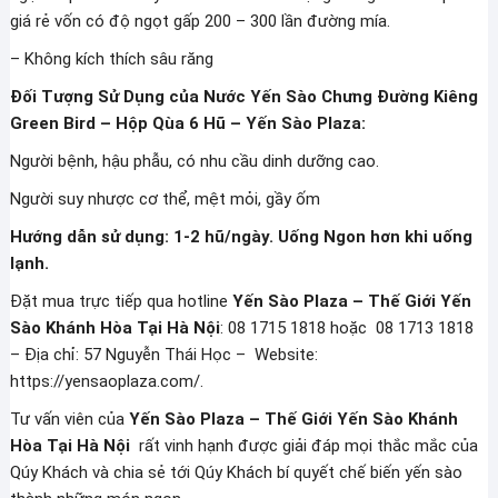
giá rẻ vốn có độ ngọt gấp 200 – 300 lần đường mía.
– Không kích thích sâu răng
Đối Tượng Sử Dụng của Nước Yến Sào Chưng Đường Kiêng
Green Bird – Hộp Qùa 6 Hũ – Yến Sào Plaza:
Người bệnh, hậu phẫu, có nhu cầu dinh dưỡng cao.
Người suy nhược cơ thể, mệt mỏi, gầy ốm
Hướng dẫn sử dụng: 1-2 hũ/ngày. Uống Ngon hơn khi uống
lạnh.
Đặt mua trực tiếp qua hotline
Yến Sào Plaza – Thế Giới Yến
Sào Khánh Hòa Tại Hà Nội
: 08 1715 1818 hoặc 08 1713 1818
– Địa chỉ: 57 Nguyễn Thái Học – Website:
https://yensaoplaza.com/.
Tư vấn viên của
Yến Sào Plaza – Thế Giới Yến Sào Khánh
Hòa Tại Hà Nội
rất vinh hạnh được giải đáp mọi thắc mắc của
Qúy Khách và chia sẻ tới Qúy Khách bí quyết chế biến yến sào