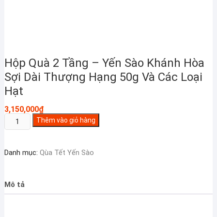
Hộp Quà 2 Tầng – Yến Sào Khánh Hòa
Sợi Dài Thượng Hạng 50g Và Các Loại
Hạt
3,150,000
₫
Hộp
Thêm vào giỏ hàng
Quà
2
Danh mục:
Qùa Tết Yến Sào
Tầng
-
Yến
Mô tả
Sào
Khánh
Hòa