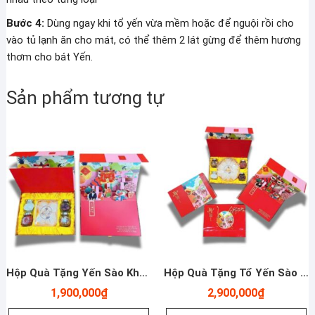
Bước 4:
Dùng ngay khi tổ yến vừa mềm hoặc để nguội rồi cho
vào tủ lạnh ăn cho mát, có thể thêm 2 lát gừng để thêm hương
thơm cho bát Yến.
Sản phẩm tương tự
Hộp Quà Tặng Yến Sào Khánh Hòa Sợi Dài 50g Và Các Loại Hạt
Hộp Quà Tặng Tổ Yến Sào Khánh Hòa Tinh Chế Sợi Ngắn 100g Và Các Loại Hạt
1,900,000
₫
2,900,000
₫