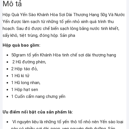
Mô tả
Sợi
Dài
Hộp Quà Yến Sào Khánh Hòa Sợi Dài Thượng Hạng 50g Và Nước
Thượng
Yến được làm sạch từ những tổ yến nhỏ xinh quá trình thu
Hạng
hoạch. Sau đó được chế biến sạch lông bằng nước tinh khiết,
50g
sấy khô, tiệt trùng, đóng hộp. Sản pha
Và
Các
Hộp quà bao gồm:
Loại
50gram tổ yến Khánh Hòa tinh chế sợi dài thượng hạng
Hạt
2 Hũ đường phèn,
số
2 Hộp táo đỏ,
lượng
1 Hũ kì tử
1 Hũ long nhan,
1 Hộp hạt sen
1 Cuốn cẩm nang chưng yến
Ưu điểm nổi bật của sản phẩm là:
Vì nguyên liệu là những tổ yến thô tổ nhỏ nên Yến sào loại
này có nhiều sợi dài, ngon, vẹn nguyên dinh dưỡng. Sản