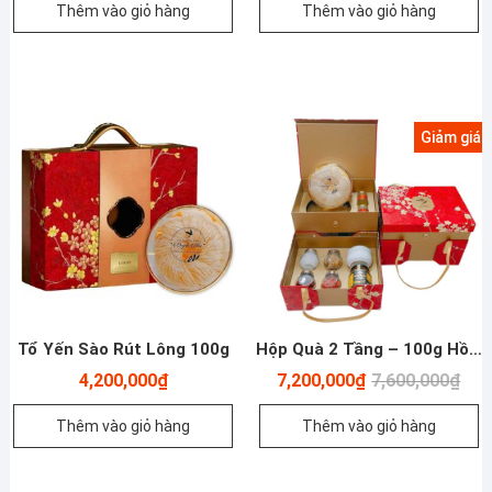
Thêm vào giỏ hàng
Thêm vào giỏ hàng
Giảm giá!
Tổ Yến Sào Rút Lông 100g
Hộp Quà 2 Tầng – 100g Hồng Yến Khánh Hoà Rút Lông Thượng Hạng Và Các Loại Hạt
Giá
Giá
4,200,000
₫
7,200,000
₫
7,600,000
₫
gốc
hiện
là:
tại
Thêm vào giỏ hàng
Thêm vào giỏ hàng
7,60
là:
7,20