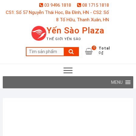
Skip
03 9496 1818
08 1715 1818
to
CS1: Số 57 Nguyễn Thái Học, Ba Đình, HN - CS2: Số
content
8 Tố Hữu, Thanh Xuân, HN
Yến Sào Plaza
THẾ GIỚI YẾN SÀO
0
Total
Tìm
0₫
kiếm:
MENU