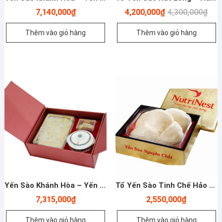
Giá
Giá
7,140,000
₫
4,200,000
₫
4,300,000
₫
gốc
hiện
là:
tại
Thêm vào giỏ hàng
Thêm vào giỏ hàng
4,30
là:
4,20
Yến Sào Khánh Hòa – Yến Đảo Tinh Chế 014GS – Hộp 100g
Tổ Yến Sào Tinh Chế Hảo Hạng – Nutrinest – 50g
7,315,000
₫
2,550,000
₫
Thêm vào giỏ hàng
Thêm vào giỏ hàng