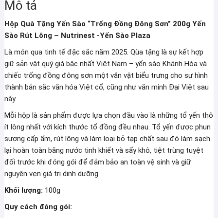
Mô tả
Yến
Sào
Hộp Quà Tặng Yến Sào “Trống Đồng Đông Sơn” 200g Yến
Rút
Sào Rút Lông – Nutrinest -Yến Sào Plaza
Lông
-
Là món qua tinh tế đặc sắc năm 2025. Qùa tặng là sự kết hợp
Nutrinest
giữ sản vật quý giá bậc nhất Việt Nam – yến sào Khánh Hòa và
số
chiếc trống đồng đông sơn một văn vật biểu trưng cho sự hình
lượng
thành bản sắc văn hóa Việt cổ, cũng như văn minh Đại Việt sau
này.
Mỗi hộp là sản phẩm được lựa chọn đầu vào là những tổ yến thô
ít lông nhất với kích thước tổ đồng đều nhau. Tổ yến được phun
sương cấp ẩm, rút lông và làm loại bỏ tạp chất sau đó làm sạch
lại hoàn toàn bằng nước tinh khiết và sấy khô, tiệt trùng tuyệt
đối trước khi đóng gói để đảm bảo an toàn vệ sinh và giữ
nguyên vẹn giá trị dinh dưỡng.
Khối lượng:
100g
Quy cách đóng gói: