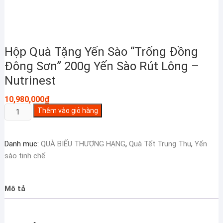
Hộp Quà Tặng Yến Sào “Trống Đồng
Đông Sơn” 200g Yến Sào Rút Lông –
Nutrinest
10,980,000
₫
Hộp
Thêm vào giỏ hàng
Quà
Tặng
Danh mục:
QUÀ BIẾU THƯỢNG HẠNG
,
Quà Tết Trung Thu
,
Yến
Yến
sào tinh chế
Sào
"Trống
Đồng
Mô tả
Đông
Sơn"
200g