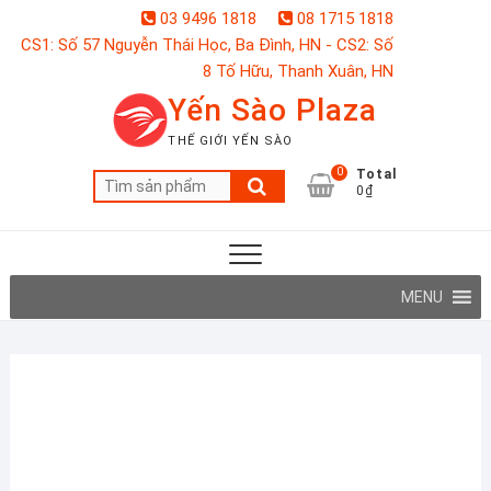
Skip
03 9496 1818
08 1715 1818
to
CS1: Số 57 Nguyễn Thái Học, Ba Đình, HN - CS2: Số
content
8 Tố Hữu, Thanh Xuân, HN
Yến Sào Plaza
THẾ GIỚI YẾN SÀO
0
Total
Tìm
0₫
kiếm:
MENU