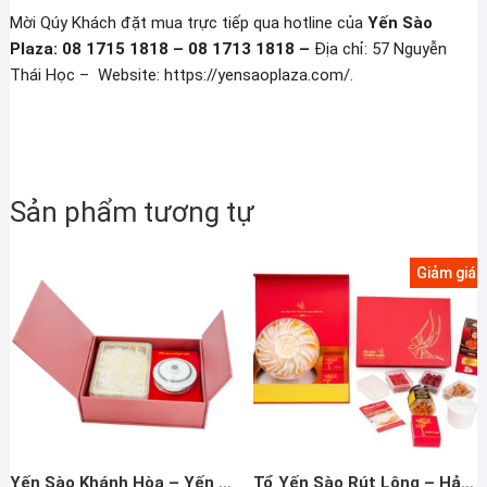
Mời Qúy Khách đặt mua trực tiếp qua hotline của
Yến Sào
Plaza: 08 1715 1818 – 08 1713 1818 –
Địa chỉ: 57 Nguyễn
Thái Học – Website: https://yensaoplaza.com/.
Sản phẩm tương tự
Giảm giá!
Yến Sào Khánh Hòa – Yến Đảo Tinh Chế Hộp 100g 014G
Tổ Yến Sào Rút Lông – Hảo Hạng – 100g