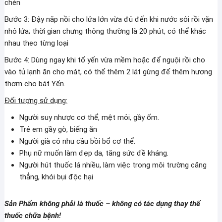
chén
Bước 3: Đậy nắp nồi cho lửa lớn vừa đủ đến khi nước sôi rồi vặn
nhỏ lửa; thời gian chưng thông thường là 20 phút, có thể khác
nhau theo từng loại
Bước 4: Dùng ngay khi tổ yến vừa mềm hoặc để nguội rồi cho
vào tủ lạnh ăn cho mát, có thể thêm 2 lát gừng để thêm hương
thơm cho bát Yến.
Đối tượng sử dụng:
Người suy nhược cơ thể, mệt mỏi, gầy ốm.
Trẻ em gầy gò, biếng ăn
Người già có nhu cầu bồi bổ cơ thể.
Phụ nữ muốn làm đẹp da, tăng sức đề kháng.
Người hút thuốc lá nhiều, làm việc trong môi trường căng
thẳng, khói bụi độc hại
Sản Phẩm không phải là thuốc – không có tác dụng thay thế
thuốc chữa bệnh!