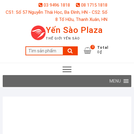
Skip
03 9496 1818
08 1715 1818
to
CS1: Số 57 Nguyễn Thái Học, Ba Đình, HN - CS2: Số
content
8 Tố Hữu, Thanh Xuân, HN
Yến Sào Plaza
THẾ GIỚI YẾN SÀO
0
Total
Tìm
0₫
kiếm:
MENU