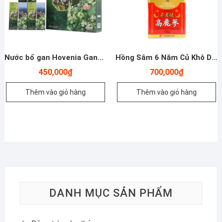
Nước bổ gan Hovenia Ganghwa 365 – Yến Sào Plaza
Hồng Sâm 6 Năm Củ Khô Dòng Good 37,5gram – Số 40 – Yến Sào Plaza
450,000
₫
700,000
₫
Thêm vào giỏ hàng
Thêm vào giỏ hàng
DANH MỤC SẢN PHẨM