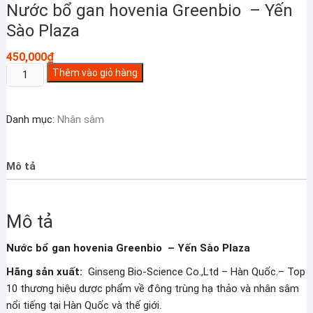
Nước bổ gan hovenia Greenbio – Yến
Sào Plaza
450,000
₫
Nước
Thêm vào giỏ hàng
bổ
gan
Danh mục:
Nhân sâm
hovenia
Greenbio
–
Mô tả
Yến
Sào
Plaza
Mô tả
số
lượng
Nước bổ gan hovenia Greenbio – Yến Sào Plaza
Hãng sản xuất:
Ginseng Bio-Science Co.,Ltd – Hàn Quốc.– Top
10 thương hiệu dược phẩm về đông trùng hạ thảo và nhân sâm
nổi tiếng tại Hàn Quốc và thế giới.