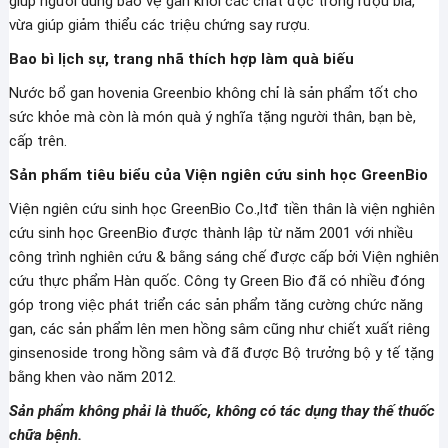
giúp người dùng bảo vệ gan khỏi các chất độc trong rượu bia,
vừa giúp giảm thiểu các triệu chứng say rượu.
Bao bì lịch sự, trang nhã thích hợp làm quà biếu
Nước bổ gan hovenia Greenbio không chỉ là sản phẩm tốt cho
sức khỏe mà còn là món quà ý nghĩa tặng người thân, bạn bè,
cấp trên.
Sản phẩm tiêu biểu của Viện ngiên cứu sinh học GreenBio
Viện ngiên cứu sinh học GreenBio Co.,ltđ tiền thân là viện nghiên
cứu sinh học GreenBio được thành lập từ năm 2001 với nhiều
công trình nghiên cứu & bằng sáng chế được cấp bởi Viện nghiên
cứu thực phẩm Hàn quốc. Công ty Green Bio đã có nhiều đóng
góp trong việc phát triển các sản phẩm tăng cường chức năng
gan, các sản phẩm lên men hồng sâm cũng như chiết xuất riêng
ginsenoside trong hồng sâm và đã được Bộ trưởng bộ y tế tặng
bằng khen vào năm 2012.
Sản phẩm không phải là thuốc, không có tác dụng thay thế thuốc
chữa bệnh.