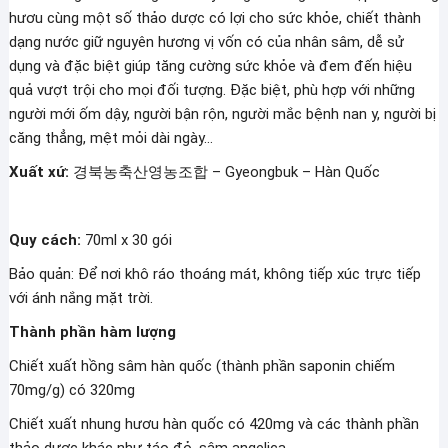
Plaza
hươu cùng một số thảo dược có lợi cho sức khỏe, chiết thành
số
dạng nước giữ nguyên hương vị vốn có của nhân sâm, dễ sử
lượng
dụng và đặc biệt giúp tăng cường sức khỏe và đem đến hiệu
quả vượt trội cho mọi đối tượng. Đặc biệt, phù hợp với những
người mới ốm dậy, người bận rộn, người mắc bệnh nan y, người bị
căng thẳng, mệt mỏi dài ngày…
Xuất xứ:
경북농축산영농조합 – Gyeongbuk – Hàn Quốc
Quy cách:
70ml x 30 gói
Bảo quản: Để nơi khô ráo thoáng mát, không tiếp xúc trực tiếp
với ánh nắng mặt trời.
Thành phần hàm lượng
Chiết xuất hồng sâm hàn quốc (thành phần saponin chiếm
70mg/g) có 320mg
Chiết xuất nhung hươu hàn quốc có 420mg và các thành phần