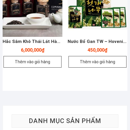
Hắc Sâm Khô Thái Lát Hàn Quốc Daedong – 75g X 3 Lọ – Yến Sào Plaza
Nước Bổ Gan TW – Hovenia Taewoong Food – Yến Sào Plaza
6,000,000
₫
450,000
₫
Thêm vào giỏ hàng
Thêm vào giỏ hàng
DANH MỤC SẢN PHẨM