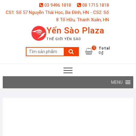
Skip
03 9496 1818
08 1715 1818
to
CS1: Số 57 Nguyễn Thái Học, Ba Đình, HN - CS2: Số
content
8 Tố Hữu, Thanh Xuân, HN
Yến Sào Plaza
THẾ GIỚI YẾN SÀO
0
Total
Tìm
0₫
kiếm:
MENU