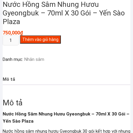
Nước Hồng Sâm Nhung Hươu
Gyeongbuk – 70ml X 30 Gói – Yến Sào
Plaza
750,000
₫
Nước
Thêm vào giỏ hàng
Hồng
Sâm
Danh mục:
Nhân sâm
Nhung
Hươu
Gyeongbuk
Mô tả
–
70ml
X
Mô tả
30
Gói
Nước Hồng Sâm Nhung Hươu Gyeongbuk – 70ml X 30 Gói –
–
Yến Sào Plaza
Yến
Sào
Nước hồng sâm nhung hươu Gyeongbuk 30 gói kết hợp với nhung