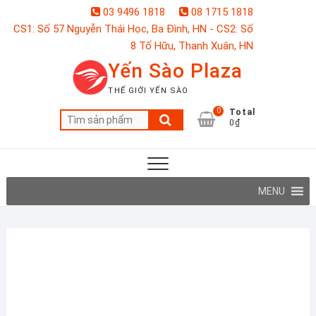
Skip
03 9496 1818
08 1715 1818
to
CS1: Số 57 Nguyễn Thái Học, Ba Đình, HN - CS2: Số
content
8 Tố Hữu, Thanh Xuân, HN
Yến Sào Plaza
THẾ GIỚI YẾN SÀO
0
Total
Tìm
0₫
kiếm:
MENU