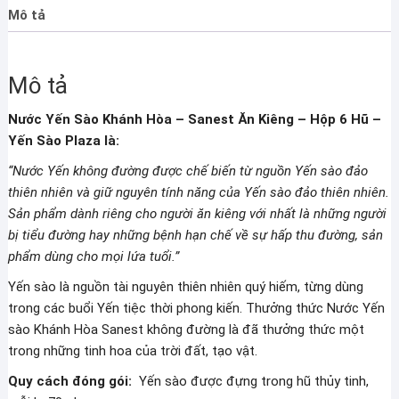
Ăn
Mô tả
Kiêng
-
Hộp
Mô tả
6
Hũ
Nước Yến Sào Khánh Hòa – Sanest Ăn Kiêng – Hộp 6 Hũ –
số
Yến Sào Plaza là:
lượng
“Nước Yến không đường được chế biến từ nguồn Yến sào đảo
thiên nhiên và giữ nguyên tính năng của Yến sào đảo thiên nhiên.
Sản phẩm dành riêng cho người ăn kiêng với nhất là những người
bị tiểu đường hay những bệnh hạn chế về sự hấp thu đường, sản
phẩm dùng cho mọi lứa tuổi.”
Yến sào là nguồn tài nguyên thiên nhiên quý hiếm, từng dùng
trong các buổi Yến tiệc thời phong kiến. Thưởng thức Nước Yến
sào Khánh Hòa Sanest không đường là đã thưởng thức một
trong những tinh hoa của trời đất, tạo vật.
Quy cách đóng gói:
Yến sào được đựng trong hũ thủy tinh,