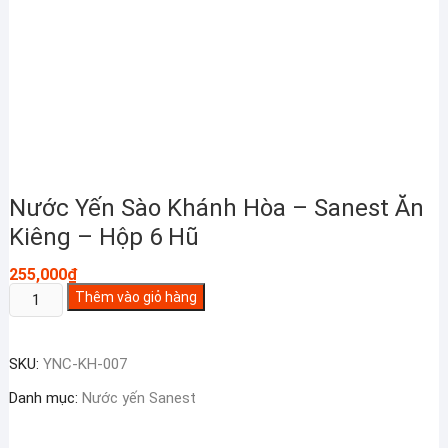
Nước Yến Sào Khánh Hòa – Sanest Ăn
Kiêng – Hộp 6 Hũ
255,000
₫
Nước
Thêm vào giỏ hàng
Yến
Sào
SKU:
YNC-KH-007
Khánh
Hòa
Danh mục:
Nước yến Sanest
-
Sanest