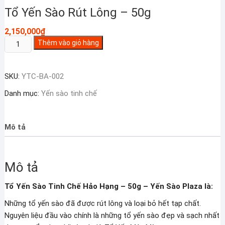
Tổ Yến Sào Rút Lông – 50g
2,150,000
₫
Tổ
Thêm vào giỏ hàng
Yến
Sào
SKU:
YTC-BA-002
Rút
Lông
Danh mục:
Yến sào tinh chế
-
50g
số
Mô tả
lượng
Mô tả
Tổ Yến Sào Tinh Chế Hảo Hạng – 50g – Yến Sào Plaza là:
Những tổ yến sào đã được rút lông và loại bỏ hết tạp chất.
Nguyên liệu đầu vào chính là những tổ yến sào đẹp và sạch nhất