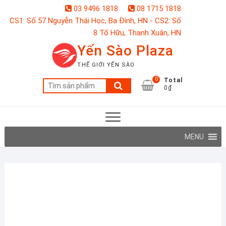
Skip
03 9496 1818
08 1715 1818
to
CS1: Số 57 Nguyễn Thái Học, Ba Đình, HN - CS2: Số
content
8 Tố Hữu, Thanh Xuân, HN
Yến Sào Plaza
THẾ GIỚI YẾN SÀO
0
Total
Tìm
0₫
kiếm:
MENU