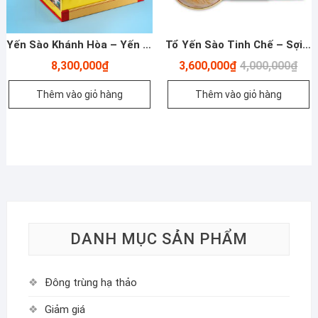
Yến Sào Khánh Hòa – Yến Đảo Thiên Nhiên Hộp 100G TP2
Tổ Yến Sào Tinh Chế – Sợi Dài Thượng Hạng – 100g
Giá
Giá
8,300,000
₫
3,600,000
₫
4,000,000
₫
gốc
hiện
là:
tại
Thêm vào giỏ hàng
Thêm vào giỏ hàng
4,00
là:
3,60
DANH MỤC SẢN PHẨM
Đông trùng hạ thảo
Giảm giá