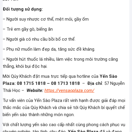
Đối tượng sử dụng:
– Người suy nhược cơ thể, mệt mỏi, gầy ốm
– Trẻ em gầy gò, biếng ăn
– Người già có nhu cầu bồi bổ cơ thể.
– Phụ nữ muốn làm đẹp da, tăng sức đề kháng.
– Người hút thuốc lá nhiều, làm việc trong môi trường căng
thẳng, khói bụi độc hại.
Mời Qúy Khách đặt mua trực tiếp qua hotline của
Yến Sào
Plaza: 08 1715 1818 – 08 1713 1818
–
Địa chỉ
: 57 Nguyễn
Thái Học –
Website:
https://yensaoplaza.com/
Tư vấn viên của Yến Sào Plaza rất vinh hạnh được giải đáp mọi
thắc mắc của Qúy Khách và chia sẻ tới Qúy Khách bí quyết chế
biến yến sào thành những món ngon.
Với chất lượng yến sào cao cấp nhất cùng phong cách phục vụ
chuyên nghiêp, tận tình, chu đáo.
Yến Sào Plaza
đã và đang