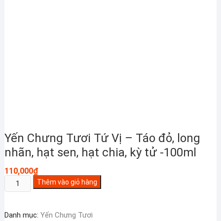
Yến Chưng Tươi Tứ Vị – Táo đỏ, long
nhãn, hạt sen, hạt chia, kỳ tử -100ml
110,000
₫
Yến
Thêm vào giỏ hàng
Chưng
Tươi
Danh mục:
Yến Chưng Tươi
Tứ