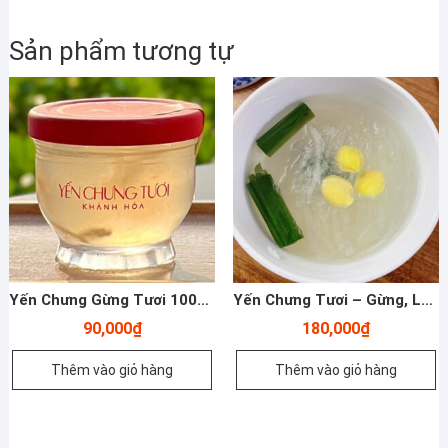
Vị
-
Sản phẩm tương tự
Táo
đỏ,
long
nhãn,
hạt
sen,
hạt
chia,
kỳ
tử
Yến Chưng Gừng Tươi 100ml – Trị Ho
Yến Chưng Tươi – Gừng, Lá Dứa -200ml – Yến Sào Plaza
-100ml
số
90,000
₫
180,000
₫
lượng
Thêm vào giỏ hàng
Thêm vào giỏ hàng