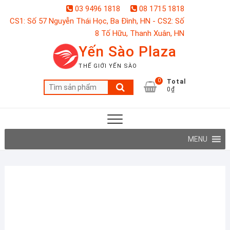
Skip
03 9496 1818
08 1715 1818
to
CS1: Số 57 Nguyễn Thái Học, Ba Đình, HN - CS2: Số
content
8 Tố Hữu, Thanh Xuân, HN
Yến Sào Plaza
THẾ GIỚI YẾN SÀO
0
Total
Tìm
0₫
kiếm:
MENU