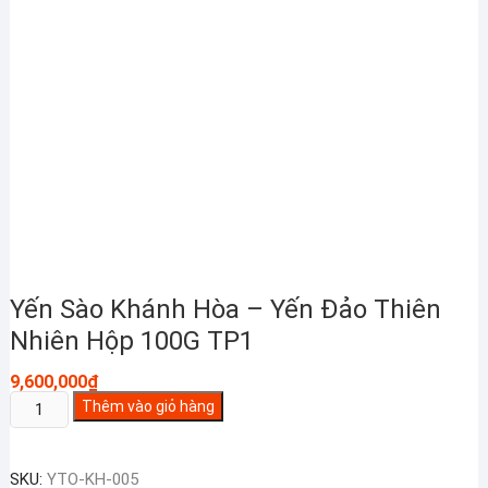
Yến Sào Khánh Hòa – Yến Đảo Thiên
Nhiên Hộp 100G TP1
9,600,000
₫
Yến
Thêm vào giỏ hàng
Sào
Khánh
SKU:
YTO-KH-005
Hòa