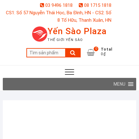
Skip
03 9496 1818
08 1715 1818
to
CS1: Số 57 Nguyễn Thái Học, Ba Đình, HN - CS2: Số
content
8 Tố Hữu, Thanh Xuân, HN
Yến Sào Plaza
THẾ GIỚI YẾN SÀO
0
Total
Tìm
0₫
kiếm:
MENU