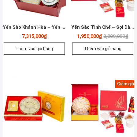
Yến Sào Khánh Hòa – Yến Đảo Tinh Chế 014GS – Hộp 100g
Yến Sào Tinh Chế – Sợi Dài Thượng Hạng – 50g
Giá
Giá
7,315,000
₫
1,950,000
₫
2,000,000
₫
gốc
hiện
là:
tại
Thêm vào giỏ hàng
Thêm vào giỏ hàng
2,00
là:
1,95
Giảm giá!