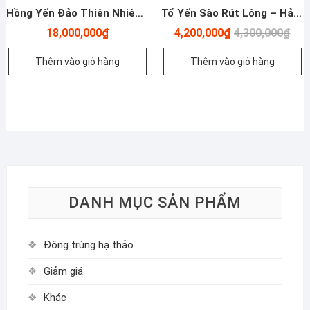
Hồng Yến Đảo Thiên Nhiên Khánh Hòa – 100g
Tổ Yến Sào Rút Lông – Hảo Hạng – 100g
Giá
Giá
18,000,000
₫
4,200,000
₫
4,300,000
₫
gốc
hiện
là:
tại
Thêm vào giỏ hàng
Thêm vào giỏ hàng
4,30
là:
4,20
DANH MỤC SẢN PHẨM
Đông trùng hạ thảo
Giảm giá
Khác