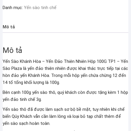
-
Danh mục:
Yến sào tinh chế
Yến
Đảo
Thiên
Mô tả
Nhiên
Hộp
100G
Mô tả
TP1
số
Yến Sào Khánh Hòa – Yến Đảo Thiên Nhiên Hộp 100G TP1 – Yến
lượng
Sào Plaza là yến đảo thiên nhiên được khai thác trực tiếp tại các
hòn đảo yến Khánh Hòa. Trong mỗi hộp yến chứa chừng 12 đến
14 tổ tổng khối lượng là 100g.
Bên cạnh 100g yến sào thô, quý khách còn được tặng kèm 1 hộp
yến đảo tinh chế 3g.
Yến sào thô đã được làm sạch sơ bộ bề mặt, tuy nhiên khi chế
biến Qúy Khách vẫn cần làm lông và loại bỏ tạp chất thêm để
yến sào sạch hoàn toàn.