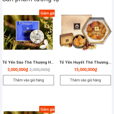
Giảm giá!
Tổ Yến Sào Thô Thượng Hạng – 100g
Tổ Yến Huyết Thô Thương Hạng – Nha Trang – Khánh Hòa – 100g
Giá
Giá
3,000,000
₫
3,300,000
₫
15,000,000
₫
gốc
hiện
là:
tại
Thêm vào giỏ hàng
Thêm vào giỏ hàng
3,300,000₫.
là:
3,000,000₫.
Giảm giá!