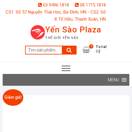
Skip
03 9496 1818
08 1715 1818
to
CS1: Số 57 Nguyễn Thái Học, Ba Đình, HN - CS2: Số
content
8 Tố Hữu, Thanh Xuân, HN
Yến Sào Plaza
THẾ GIỚI YẾN SÀO
0
Total
Tìm
0₫
kiếm:
MENU
Giảm giá!