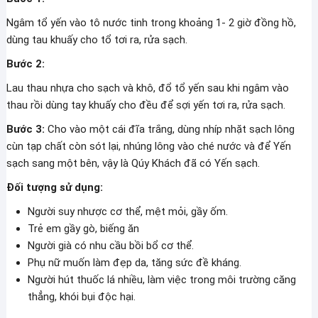
Ngâm tổ yến vào tô nước tinh trong khoảng 1- 2 giờ đồng hồ,
dùng tau khuấy cho tổ tơi ra, rửa sạch.
Bước 2:
Lau thau nhựa cho sạch và khô, đổ tổ yến sau khi ngâm vào
thau rồi dùng tay khuấy cho đều để sợi yến tơi ra, rửa sạch.
Bước 3:
Cho vào một cái đĩa trắng, dùng nhíp nhặt sạch lông
cùn tạp chất còn sót lại, nhúng lông vào ché nước và để Yến
sạch sang một bên, vậy là Qúy Khách đã có Yến sạch.
Đối tượng sử dụng:
Người suy nhược cơ thể, mệt mỏi, gầy ốm.
Trẻ em gầy gò, biếng ăn
Người già có nhu cầu bồi bổ cơ thể.
Phụ nữ muốn làm đẹp da, tăng sức đề kháng.
Người hút thuốc lá nhiều, làm việc trong môi trường căng
thẳng, khói bụi độc hại.