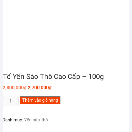
Tổ Yến Sào Thô Cao Cấp – 100g
Giá
Giá
2,800,000
₫
2,700,000
₫
gốc
hiện
là:
tại
Tổ
Thêm vào giỏ hàng
2,800,000₫.
là:
2,700,000₫.
Yến
Sào
Danh mục:
Yến sào thô
Thô
Cao