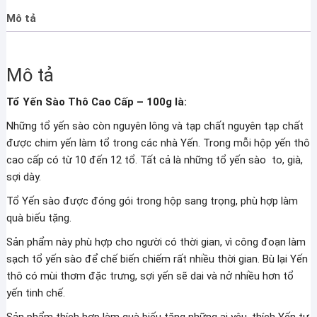
Cấp
Mô tả
-
100g
số
Mô tả
lượng
Tổ Yến Sào Thô Cao Cấp – 100g là:
Những tổ yến sào còn nguyên lông và tạp chất nguyên tạp chất
được chim yến làm tổ trong các nhà Yến. Trong mỗi hộp yến thô
cao cấp có từ 10 đến 12 tổ. Tất cả là những tổ yến sào to, già,
sợi dày.
Tổ Yến sào được đóng gói trong hộp sang trọng, phù hợp làm
quà biếu tặng.
Sản phẩm này phù hợp cho người có thời gian, vì công đoạn làm
sạch tổ yến sào để chế biến chiếm rất nhiều thời gian. Bù lại Yến
thô có mùi thơm đặc trưng, sợi yến sẽ dai và nở nhiều hơn tổ
yến tinh chế.
Sản phẩm thích hợp làm quà biếu tặng những ai yêu, thích Yến tự