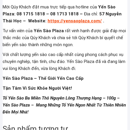
Mời Qúy Khách đặt mua trực tiếp qua hotline của
Yến Sào
Plaza: 08 1715 1818 – 08 1713 1818 –
Địa chỉ:
57 Nguyễn
Thái Học – Website:
https://yensaoplaza.com/
.
Tư vấn viên của
Yến Sào Plaza
rất vinh hạnh được giải đáp mọi
thắc mắc của Qúy Khách và chia sẻ tới Qúy Khách bí quyết chế
biến yến sào thành những món ngon.
Với chất lượng yến sào cao cấp nhất cùng phong cách phục vụ
chuyên nghiêp, tận tình, chu đáo. Yến Sào Plaza đã và đang làm
vui lòng Khách đến, vừa lòng Khách đi.
Yến Sào Plaza – Thế Giới Yến Cao Cấp
Tận Tâm Vì Sức Khỏe Người Việt!
Tổ Yến Sào Ba Miền Thô Nguyên Lông Thượng Hạng – 100g –
Yến Sào Plaza – Mang Những Tổ Yến Ngon Nhất Từ Thiên Nhiên
Đến Mọi Nhà!
Sản phẩm tương tự