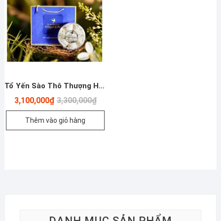
Tổ Yến Sào Thô Thượng Hạng Đặc Biệt – 100g
Giá
Giá
3,100,000
₫
3,300,000
₫
gốc
hiện
là:
tại
Thêm vào giỏ hàng
3,300,000₫.
là:
3,100,000₫.
DANH MỤC SẢN PHẨM