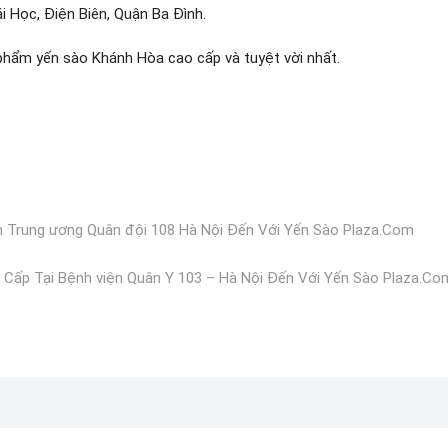
ọc, Điện Biên, Quận Ba Đình.
phẩm yến sào Khánh Hòa cao cấp và tuyệt vời nhất.
n Trung ương Quân đội 108 Hà Nội Đến Với Yến Sào Plaza.Com
Cấp Tại Bệnh viện Quân Y 103 – Hà Nội Đến Với Yến Sào Plaza.Co