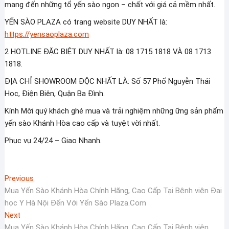
mang đến những tổ yến sào ngon – chất với giá cả mềm nhất.
YẾN SÀO PLAZA có trang website DUY NHẤT là:
https://yensaoplaza.com
2 HOTLINE ĐẶC BIỆT DUY NHẤT là: 08 1715 1818 VÀ 08 1713
1818.
ĐỊA CHỈ SHOWROOM ĐỘC NHẤT LÀ: Số 57 Phố Nguyễn Thái
Học, Điện Biên, Quận Ba Đình.
Kính Mời quý khách ghé mua và trải nghiệm những ững sản phẩm
yến sào Khánh Hòa cao cấp và tuyệt vời nhất.
Phục vụ 24/24 – Giao Nhanh.
Điều
Previous
Previous
post:
Mua Yến Sào Khánh Hòa Chính Hãng, Cao Cấp Tại Bệnh viện Đại
hướng
học Y Hà Nội Đến Với Yến Sào Plaza.Com
bài
Next
Next
viết
post:
Mua Yến Sào Khánh Hòa Chính Hãng, Cao Cấp Tại Bệnh viện