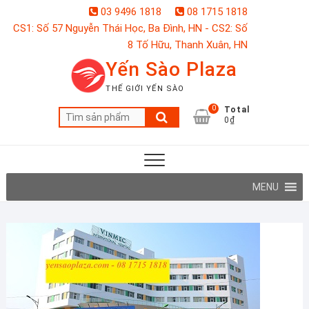
Skip
03 9496 1818
08 1715 1818
to
CS1: Số 57 Nguyễn Thái Học, Ba Đình, HN - CS2: Số
content
8 Tố Hữu, Thanh Xuân, HN
Yến Sào Plaza
THẾ GIỚI YẾN SÀO
0
Total
Tìm
0₫
kiếm:
MENU