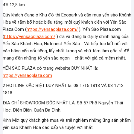
đô 12,8 km.
Qúy khách đang ở Khu đô thị Ecopark và cần mua yến sào Khánh
Hòa về tẩm bổ hoặc biếu tặng, mời quý khách đến với Yến Sào
Plaza.Com (
https://yensaoplaza.com/
). Yến Sào Plaza.com
(
https://yensaoplaza.com/
) đã và đang là đại lý chính hãng của
Yến Sào Khánh Hòa, Nutrinest Yến Sào… Và tiếp tục kết nối với
các hãng yến nổi tiếng, lấy chất lượng và chữ tâm làm gốc rễ để
mang đến những tổ yến sào ngon – chất với giá cả mềm nhất.
YẾN SÀO PLAZA có trang website DUY NHẤT là:
https://yensaoplaza.com
2 HOTLINE ĐẶC BIỆT DUY NHẤT là: 08 1715 1818 VÀ 08 1713
1818.
ĐỊA CHỈ SHOWROOM ĐỘC NHẤT LÀ: Số 57 Phố Nguyễn Thái
Học, Điện Biên, Quận Ba Đình.
Kính Mời quý khách ghé mua và trải nghiệm những ững sản phẩm
yến sào Khánh Hòa cao cấp và tuyệt vời nhất.