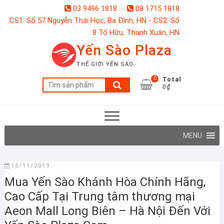
Skip
03 9496 1818
08 1715 1818
to
CS1: Số 57 Nguyễn Thái Học, Ba Đình, HN - CS2: Số
content
8 Tố Hữu, Thanh Xuân, HN
Yến Sào Plaza
THẾ GIỚI YẾN SÀO
0
Total
Tìm
0₫
kiếm:
MENU
15/11/2019
Mua Yến Sào Khánh Hòa Chính Hãng,
Cao Cấp Tại Trung tâm thương mại
Aeon Mall Long Biên – Hà Nội Đến Với