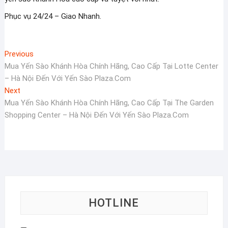
Phục vụ 24/24 – Giao Nhanh.
Điều
Previous
Previous
post:
Mua Yến Sào Khánh Hòa Chính Hãng, Cao Cấp Tại Lotte Center
hướng
– Hà Nội Đến Với Yến Sào Plaza.Com
bài
Next
Next
viết
post:
Mua Yến Sào Khánh Hòa Chính Hãng, Cao Cấp Tại The Garden
Shopping Center – Hà Nội Đến Với Yến Sào Plaza.Com
HOTLINE