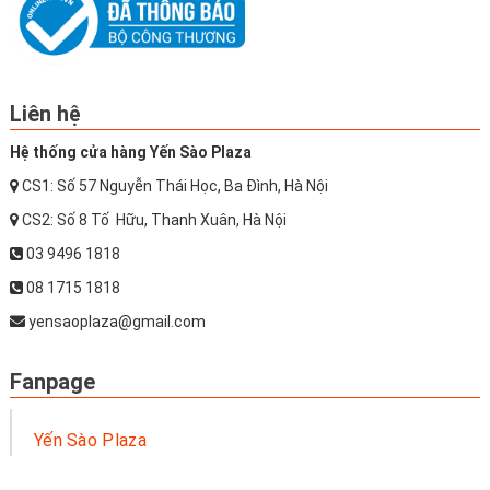
Liên hệ
Hệ thống cửa hàng Yến Sào Plaza
CS1: Số 57 Nguyễn Thái Học, Ba Đình, Hà Nội
CS2: Số 8 Tố Hữu, Thanh Xuân, Hà Nội
03 9496 1818
08 1715 1818
yensaoplaza@gmail.com
Fanpage
Yến Sào Plaza