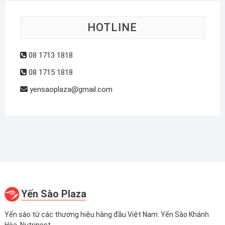
HOTLINE
08 1713 1818
08 1715 1818
yensaoplaza@gmail.com
Yến Sào Plaza
Yến sào từ các thương hiệu hàng đầu Việt Nam: Yến Sào Khánh
Hòa, Nutrinest...