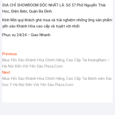
ĐỊA CHỈ SHOWROOM ĐỘC NHẤT LÀ: Số 57 Phố Nguyễn Thái
Học, Điện Biên, Quận Ba Đình.
Kính Mời quý khách ghé mua và trải nghiệm những ững sản phẩm
yến sào Khánh Hòa cao cấp và tuyệt vời nhất.
Phục vụ 24/24 – Giao Nhanh.
Điều
Previous
Previous
post:
Mua Yến Sào Khánh Hòa Chính Hãng, Cao Cấp Tại KeangNam –
hướng
Hà Nội Đến Với Yến Sào Plaza.Com
bài
Next
Next
viết
post:
Mua Yến Sào Khánh Hòa Chính Hãng, Cao Cấp Tại Bệnh viện Đại
học Y Hà Nội Đến Với Yến Sào Plaza.Com