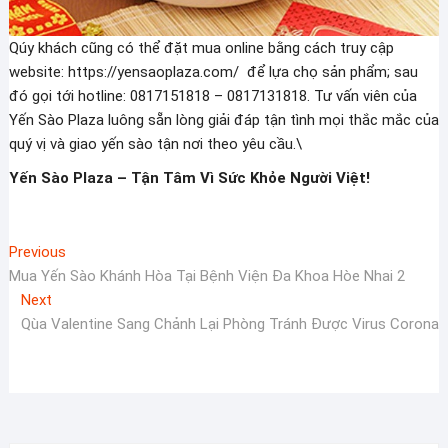
Qúy khách cũng có thể đặt mua online bằng cách truy cập
website: https://yensaoplaza.com/ để lựa chọ sản phẩm; sau
đó gọi tới hotline: 0817151818 – 0817131818. Tư vấn viên của
Yến Sào Plaza luông sẵn lòng giải đáp tận tình mọi thắc mắc của
quý vị và giao yến sào tận nơi theo yêu cầu.\
Yến Sào Plaza – Tận Tâm Vì Sức Khỏe Người Việt!
Điều
Previous
Previous
post:
Mua Yến Sào Khánh Hòa Tại Bệnh Viện Đa Khoa Hòe Nhai 2
hướng
Next
Next
bài
post:
Qùa Valentine Sang Chảnh Lại Phòng Tránh Được Virus Corona
viết