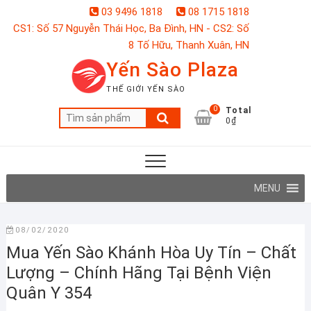
Skip
03 9496 1818
08 1715 1818
to
CS1: Số 57 Nguyễn Thái Học, Ba Đình, HN - CS2: Số
content
8 Tố Hữu, Thanh Xuân, HN
Yến Sào Plaza
THẾ GIỚI YẾN SÀO
0
Total
Tìm
0₫
kiếm:
MENU
08/02/2020
Mua Yến Sào Khánh Hòa Uy Tín – Chất
Lượng – Chính Hãng Tại Bệnh Viện
Quân Y 354