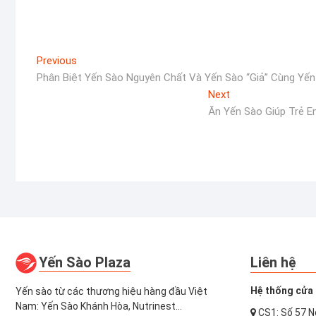
Điều
Previous
Previous
post:
Phân Biệt Yến Sào Nguyên Chất Và Yến Sào “Giả” Cùng Yến
hướng
Next
Next
bài
post:
Ăn Yến Sào Giúp Trẻ 
viết
Yến Sào Plaza
Liên hệ
Hệ thống cửa 
Yến sào từ các thương hiệu hàng đầu Việt
Nam: Yến Sào Khánh Hòa, Nutrinest...
CS1: Số 57 N