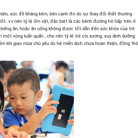
 thiện, sức đề kháng kém, bên cạnh đó do sự thay đổi thất thường
tốt…v.v nên tỷ lệ ốm vặt, đặc biệt là các bệnh đường hô hấp trên ở
 biếng ăn, hoặc ăn uống không được tốt dẫn đến sức khỏe của trẻ
 một vòng luẩn quẩn , cho nên tỷ lệ trẻ còi xương, suy dinh dưỡng
ốm khi giao mùa chủ yếu do hệ miễn dịch chưa hoàn thiện, đồng thờ