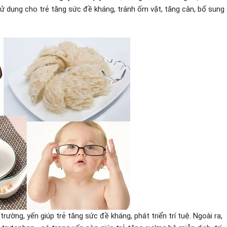
dụng cho trẻ tăng sức đề kháng, tránh ốm vặt, tăng cân, bổ sung
ường, yến giúp trẻ tăng sức đề kháng, phát triển trí tuệ. Ngoài ra,