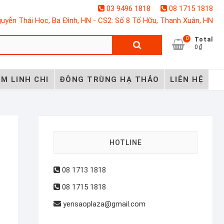
03 9496 1818
08 1715 1818
uyễn Thái Học, Ba Đình, HN - CS2: Số 8 Tố Hữu, Thanh Xuân, HN
0
Tìm
Total
0₫
kiếm:
M LINH CHI
ĐÔNG TRÙNG HẠ THẢO
LIÊN HỆ
HOTLINE
08 1713 1818
08 1715 1818
yensaoplaza@gmail.com