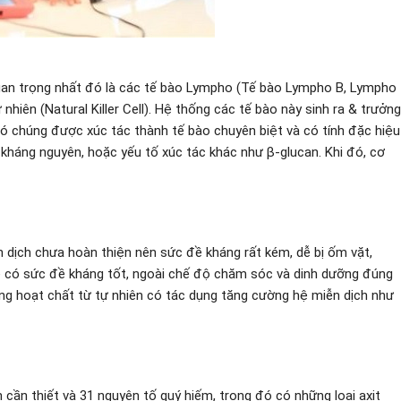
quan trọng nhất đó là các tế bào Lympho (Tế bào Lympho B, Lympho
 nhiên (Natural Killer Cell). Hệ thống các tế bào này sinh ra & trưởng
đó chúng được xúc tác thành tế bào chuyên biệt và có tính đặc hiệu
kháng nguyên, hoặc yếu tố xúc tác khác như β-glucan. Khi đó, cơ
iễn dịch chưa hoàn thiện nên sức đề kháng rất kém, dễ bị ốm vặt,
rẻ có sức đề kháng tốt, ngoài chế độ chăm sóc và dinh dưỡng đúng
ững hoạt chất từ tự nhiên có tác dụng tăng cường hệ miễn dịch như
n cần thiết và 31 nguyên tố quý hiếm, trong đó có những loại axit