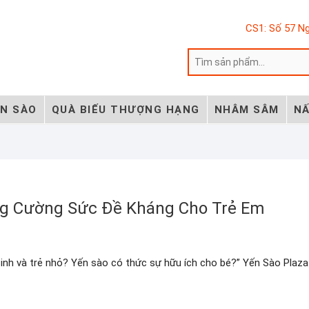
CS1: Số 57 Ng
ẾN SÀO
QUÀ BIẾU THƯỢNG HẠNG
NHÂM SÂM
NẤ
ng Cường Sức Đề Kháng Cho Trẻ Em
inh và trẻ nhỏ? Yến sào có thức sự hữu ích cho bé?” Yến Sào Plaza