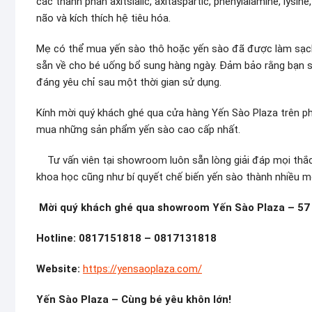
các thành phần axitsialic, axitaspartic, phenylalamine, lysin
não và kích thích hệ tiêu hóa.
Mẹ có thể mua yến sào thô hoặc yến sào đã được làm sạch
sẵn về cho bé uống bổ sung hàng ngày. Đảm bảo rằng bạn sẽ
đáng yêu chỉ sau một thời gian sử dụng.
Kính mời quý khách ghé qua cửa hàng Yến Sào Plaza trên p
mua những sản phẩm yến sào cao cấp nhất.
Tư vấn viên tại showroom luôn sẵn lòng giải đáp mọi thắc
khoa học cũng như bí quyết chế biến yến sào thành nhiều 
Mời quý khách ghé qua showroom Yến Sào Plaza – 57 N
Hotline: 0817151818 – 0817131818
Website:
https://yensaoplaza.com/
Yến Sào Plaza – Cùng bé yêu khôn lớn!