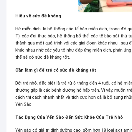
Hiểu về sức đề kháng
Hệ miễn dịch là hệ thống các tế bào miễn dịch, trong đó 
T), các đại thực bào, hệ thống bổ thể, các tế bào sát thủ tự
thành qua một quá trình với các giai đoạn khác nhau , sau 
khác nhau nhờ các yếu tố như đáp ứng miễn dịch, phản ứng 
thể sẽ có sức đề kháng tốt.
Cần làm gì để trẻ có sức đề kháng tốt
Bởi trẻ nhỏ, đặc biệt là trẻ từ 6 tháng đến 4 tuổi, có hệ m
thường gặp là các bệnh đường hô hấp trên. Vì vậy, muốn t
cách thì cách nhanh nhất và tích cực hơn cả là bổ sung nh
Yến Sào
Tác Dụng Của Yến Sào Đến Sức Khỏe Của Trẻ Nhỏ
Yến sào có giá trị dinh dưỡng cao, gồm hơn 18 loại axit ami