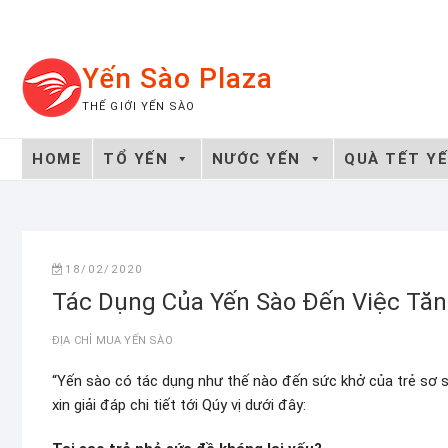
Skip
to
content
Yến Sào Plaza
THẾ GIỚI YẾN SÀO
HOME
TỔ YẾN
NƯỚC YẾN
QUÀ TẾT Y
18/02/2020
Tác Dụng Của Yến Sào Đến Việc Tă
ĐỊA CHỈ MUA YẾN SÀO
“Yến sào có tác dụng như thế nào đến sức khở của trẻ sơ s
xin giải đáp chi tiết tới Qúy vị dưới đây: