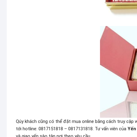
Qúy khách cũng có thể đặt mua online bằng cách truy cập 
tới hotline: 0817151818 – 0817131818. Tư vấn viên của
Yến
và giao yến sào tận nơi theo yêu cầu.