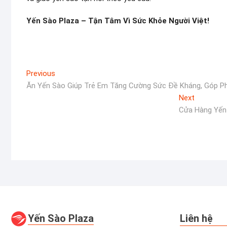
Yến Sào Plaza – Tận Tâm Vì Sức Khỏe Người Việt!
Điều
Previous
Previous
post:
Ăn Yến Sào Giúp Trẻ Em Tăng Cường Sức Đề Kháng, Góp P
hướng
Next
Next
bài
post:
Cửa Hàng Yến
viết
Yến Sào Plaza
Liên hệ