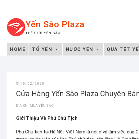
Skip
to
content
Yến Sào Plaza
THẾ GIỚI YẾN SÀO
HOME
TỔ YẾN
NƯỚC YẾN
QUÀ TẾT Y
19/02/2020
Cửa Hàng Yến Sào Plaza Chuyên Bá
ĐỊA CHỈ MUA YẾN SÀO
Giới Thiệu Về Phủ Chủ Tịch
Phủ Chủ tịch tại Hà Nội, Việt Nam là nơi ở và làm việc của