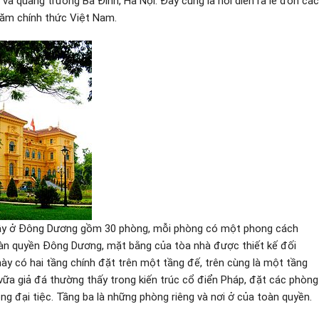
 và quảng trường Ba Đình, Hà Nội. Đây cũng là nơi diễn ra lễ đón các
hăm chính thức Việt Nam.
 xây ở Đông Dương gồm 30 phòng, mỗi phòng có một phong cách
oàn quyền Đông Dương, mặt bằng của tòa nhà được thiết kế đối
 này có hai tầng chính đặt trên một tầng đế, trên cùng là một tầng
vữa giả đá thường thấy trong kiến trúc cổ điển Pháp, đặt các phòng
ng đại tiệc. Tầng ba là những phòng riêng và nơi ở của toàn quyền.