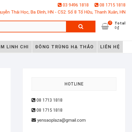
03 9496 1818
08 1715 1818
uyễn Thái Học, Ba Đình, HN - CS2: Số 8 Tố Hữu, Thanh Xuân, HN
0
Tìm
Total
0₫
kiếm:
M LINH CHI
ĐÔNG TRÙNG HẠ THẢO
LIÊN HỆ
HOTLINE
08 1713 1818
08 1715 1818
yensaoplaza@gmail.com