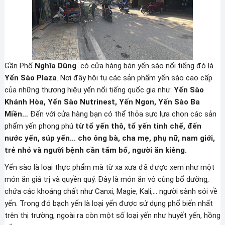
Gần Phố
Nghĩa Dũng
có cửa hàng bán yến sào nổi tiếng đó là
Yến Sào Plaza
. Nơi đây hội tụ các sản phẩm yến sào cao cấp
của những thương hiệu yến nổi tiếng quốc gia như:
Yến Sào
Khánh Hòa, Yến Sào Nutrinest, Yến Ngon, Yến Sào Ba
Miền…
Đến với cửa hàng bạn có thể thỏa sực lựa chọn các sản
phẩm yến phong phú
từ tổ yến thô, tổ yến tinh chế, đến
nước yến, súp yến… cho ông bà, cha mẹ, phụ nữ, nam giới,
trẻ nhỏ và người bệnh cần tẩm bổ, người ăn kiêng.
Yến sào là loại thực phẩm mà từ xa xưa đã được xem như một
món ăn giá trị và quyền quý. Đây là món ăn vô cùng bổ dưỡng,
chứa các khoáng chất như Canxi, Magie, Kali,… người sành sỏi về
yến. Trong đó bạch yến là loại yến được sử dụng phổ biến nhất
trên thị trường, ngoài ra còn một số loại yến như huyết yến, hồng