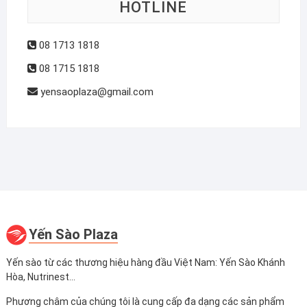
HOTLINE
08 1713 1818
08 1715 1818
yensaoplaza@gmail.com
Yến Sào Plaza
Yến sào từ các thương hiệu hàng đầu Việt Nam: Yến Sào Khánh
Hòa, Nutrinest...
Phương châm của chúng tôi là cung cấp đa dạng các sản phẩm