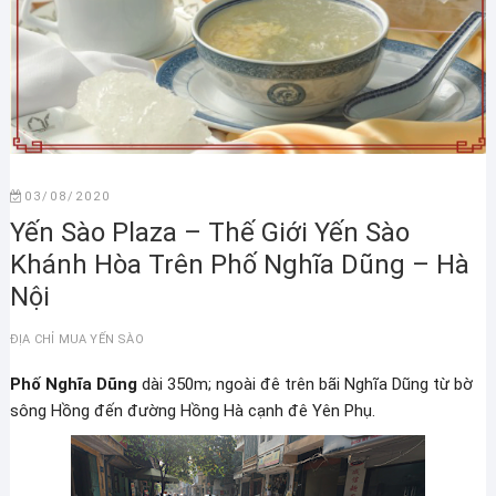
03/08/2020
Yến Sào Plaza – Thế Giới Yến Sào
Khánh Hòa Trên Phố Nghĩa Dũng – Hà
Nội
ĐỊA CHỈ MUA YẾN SÀO
Phố Nghĩa Dũng
dài 350m; ngoài đê trên bãi Nghĩa Dũng từ bờ
sông Hồng đến đường Hồng Hà cạnh đê Yên Phụ.