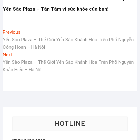
Yến Sào Plaza – Tận Tâm vì sức khỏe của bạn!
Điều
Previous
Previous
post:
Yến Sào Plaza – Thế Giới Yến Sào Khánh Hòa Trên Phố Nguyễn
hướng
Công Hoan – Hà Nội
bài
Next
Next
viết
post:
Yến Sào Plaza – Thế Giới Yến Sào Khánh Hòa Trên Phố Nguyễn
Khắc Hiếu – Hà Nội
HOTLINE