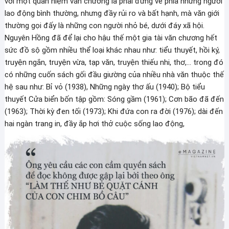
với một quan niệm văn chương là phải đứng về phía những người
lao động bình thường, nhưng đầy rủi ro và bất hạnh, mà văn giới
thường gọi đấy là những con người nhỏ bé, dưới đáy xã hội.
Nguyên Hồng đã để lại cho hậu thế một gia tài văn chương hết
sức đồ sộ gồm nhiều thể loại khác nhau như: tiểu thuyết, hồi ký,
truyện ngắn, truyện vừa, tạp văn, truyện thiếu nhi, thơ,… trong đó
có những cuốn sách gối đầu giường của nhiều nhà văn thuộc thế
hệ sau như: Bỉ vỏ (1938), Những ngày thơ ấu (1940); Bộ tiểu
thuyết Cửa biển bốn tập gồm: Sóng gầm (1961); Cơn bão đã đến
(1963); Thời kỳ đen tối (1973); Khi đứa con ra đời (1976); dài đến
hai ngàn trang in, đầy ắp hơi thở cuộc sống lao động,