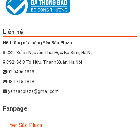
Liên hệ
Hệ thống cửa hàng Yến Sào Plaza
CS1: Số 57 Nguyễn Thái Học, Ba Đình, Hà Nội
CS2: Số 8 Tố Hữu, Thanh Xuân, Hà Nội
03 9496 1818
08 1715 1818
yensaoplaza@gmail.com
Fanpage
Yến Sào Plaza