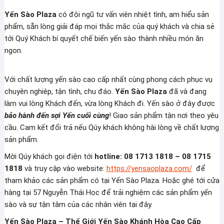
Yến Sào Plaza
có đội ngũ tư vấn viên nhiệt tình, am hiểu sản
phẩm, sẵn lòng giải đáp mọi thắc mắc của quý khách và chia sẻ
tới Quý Khách bí quyết chế biến yến sào thành nhiều món ăn
ngon.
Với chất lượng yến sào cao cấp nhất cùng phong cách phục vụ
chuyên nghiêp, tận tình, chu đáo.
Yến Sào Plaza
đã và đang
làm vui lòng Khách đến, vừa lòng Khách đi. Yến sào ở đây được
bảo hành đến sợi Yến cuối cùng
! Giao sản phẩm tận nơi theo yêu
cầu. Cam kết đổi trả nếu Qúy khách không hài lòng về chất lượng
sản phẩm.
Mời Qúy khách gọi điện tới
hotline: 08 1713 1818 – 08 1715
1818
và truy cập vào website:
https://yensaoplaza.com/
để
tham khảo các sản phẩm có tại Yến Sào Plaza. Hoặc ghé tới cửa
hàng tại 57 Nguyễn Thái Học để trải nghiệm các sản phẩm yến
sào và sự tận tâm của các nhân viên tại đây.
Yến Sào Plaza – Thế Giới Yến Sào Khánh Hòa Cao Cấp