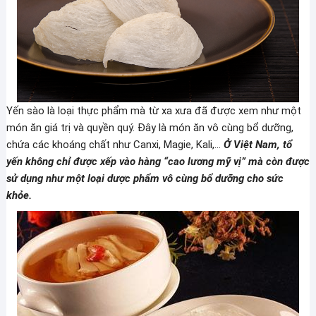
Yến sào là loại thực phẩm mà từ xa xưa đã được xem như một
món ăn giá trị và quyền quý. Đây là món ăn vô cùng bổ dưỡng,
chứa các khoáng chất như Canxi, Magie, Kali,…
Ở Việt Nam, tổ
yến không chỉ được xếp vào hàng “cao lương mỹ vị” mà còn được
sử dụng như một loại dược phẩm vô cùng bổ dưỡng cho sức
khỏe.