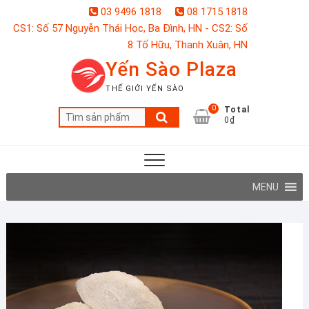
Skip
03 9496 1818
08 1715 1818
to
CS1: Số 57 Nguyễn Thái Học, Ba Đình, HN - CS2: Số
content
8 Tố Hữu, Thanh Xuân, HN
Yến Sào Plaza
THẾ GIỚI YẾN SÀO
0
Total
Tìm
0₫
kiếm:
MENU