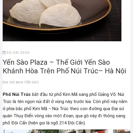
05/08/2020
Yến Sào Plaza – Thế Giới Yến Sào
Khánh Hòa Trên Phố Núi Trúc– Hà Nội
ĐỊA CHỈ MUA YẾN SÀO
Phố Núi Trúc
bắt đầu từ phố Kim Mã sang phố Giảng Võ. Núi
Trúc là tên ngọn núi đất ở vùng này trước kia. Còn phố này nằm
ở phía bắc phố Kim Mã – Núi Trúc theo con đường qua Đại sứ
quán Thụy Điển vòng vào một đoạn, qua gò này đi thông sang
phố Đội Cấn (hiện gọi là ngõ 214 Đội Cấn).