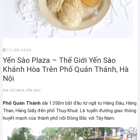
17/08/2020
Yến Sào Plaza – Thế Giới Yến Sào
Khánh Hòa Trên Phố Quán Thánh, Hà
Nội
ĐỊA CHỈ MUA YẾN SÀO
Phố Quán Thánh
dài 1.350m bắt đầu từ ngã tư Hàng Đậu, Hàng
Than, Hàng Giấy đến phố Thụy Khuê. Là tuyến đường giao thông
huyết mạch của thành phố nối Đông Bắc với Tây Nam.