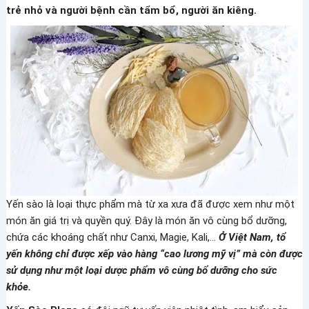
trẻ nhỏ và người bệnh cần tẩm bổ, người ăn kiêng.
Yến sào là loại thực phẩm mà từ xa xưa đã được xem như một
món ăn giá trị và quyền quý. Đây là món ăn vô cùng bổ dưỡng,
chứa các khoáng chất như Canxi, Magie, Kali,…
Ở Việt Nam, tổ
yến không chỉ được xếp vào hàng “cao lương mỹ vị” mà còn được
sử dụng như một loại dược phẩm vô cùng bổ dưỡng cho sức
khỏe.