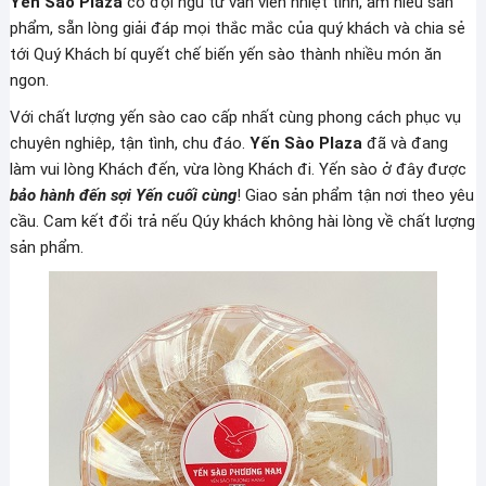
Yến Sào Plaza
có đội ngũ tư vấn viên nhiệt tình, am hiểu sản
phẩm, sẵn lòng giải đáp mọi thắc mắc của quý khách và chia sẻ
tới Quý Khách bí quyết chế biến yến sào thành nhiều món ăn
ngon.
Với chất lượng yến sào cao cấp nhất cùng phong cách phục vụ
chuyên nghiêp, tận tình, chu đáo.
Yến Sào Plaza
đã và đang
làm vui lòng Khách đến, vừa lòng Khách đi. Yến sào ở đây được
bảo hành đến sợi Yến cuối cùng
! Giao sản phẩm tận nơi theo yêu
cầu. Cam kết đổi trả nếu Qúy khách không hài lòng về chất lượng
sản phẩm.