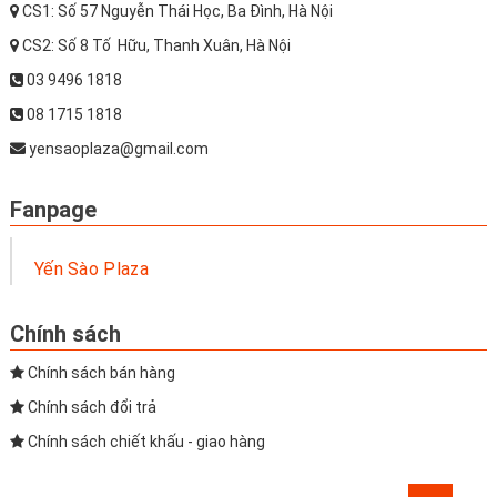
CS1: Số 57 Nguyễn Thái Học, Ba Đình, Hà Nội
CS2: Số 8 Tố Hữu, Thanh Xuân, Hà Nội
03 9496 1818
08 1715 1818
yensaoplaza@gmail.com
Fanpage
Yến Sào Plaza
Chính sách
Chính sách bán hàng
Chính sách đổi trả
Chính sách chiết khấu - giao hàng
Go