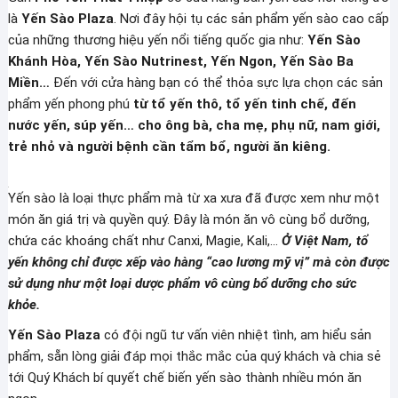
là
Yến Sào Plaza
. Nơi đây hội tụ các sản phẩm yến sào cao cấp
của những thương hiệu yến nổi tiếng quốc gia như:
Yến Sào
Khánh Hòa, Yến Sào Nutrinest, Yến Ngon, Yến Sào Ba
Miền…
Đến với cửa hàng bạn có thể thỏa sực lựa chọn các sản
phẩm yến phong phú
từ tổ yến thô, tổ yến tinh chế, đến
nước yến, súp yến… cho ông bà, cha mẹ, phụ nữ, nam giới,
trẻ nhỏ và người bệnh cần tẩm bổ, người ăn kiêng.
Yến sào là loại thực phẩm mà từ xa xưa đã được xem như một
món ăn giá trị và quyền quý. Đây là món ăn vô cùng bổ dưỡng,
chứa các khoáng chất như Canxi, Magie, Kali,…
Ở Việt Nam, tổ
yến không chỉ được xếp vào hàng “cao lương mỹ vị” mà còn được
sử dụng như một loại dược phẩm vô cùng bổ dưỡng cho sức
khỏe.
Yến Sào Plaza
có đội ngũ tư vấn viên nhiệt tình, am hiểu sản
phẩm, sẵn lòng giải đáp mọi thắc mắc của quý khách và chia sẻ
tới Quý Khách bí quyết chế biến yến sào thành nhiều món ăn