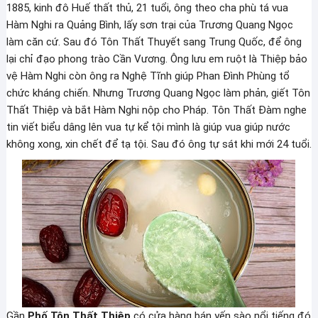
1885, kinh đô Huế thất thủ, 21 tuổi, ông theo cha phù tá vua
Hàm Nghi ra Quảng Bình, lấy sơn trại của Trương Quang Ngọc
làm căn cứ. Sau đó Tôn Thất Thuyết sang Trung Quốc, để ông
lại chỉ đạo phong trào Cần Vương. Ông lưu em ruột là Thiệp bảo
vệ Hàm Nghi còn ông ra Nghệ Tĩnh giúp Phan Đình Phùng tổ
chức kháng chiến. Nhưng Trương Quang Ngọc làm phản, giết Tôn
Thất Thiệp và bắt Hàm Nghi nộp cho Pháp. Tôn Thất Đàm nghe
tin viết biểu dâng lên vua tự kể tội mình là giúp vua giúp nước
không xong, xin chết để tạ tội. Sau đó ông tự sát khi mới 24 tuổi.
Gần
Phố Tôn Thất Thiệp
có cửa hàng bán yến sào nổi tiếng đó