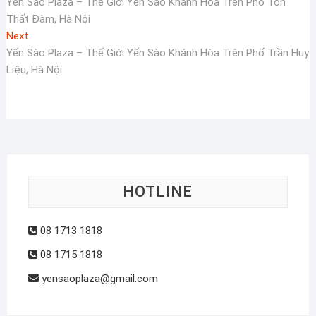
post:
Yến Sào Plaza – Thế Giới Yến Sào Khánh Hòa Trên Phố Tôn
hướng
Thất Đàm, Hà Nội
bài
Next
Next
viết
post:
Yến Sào Plaza – Thế Giới Yến Sào Khánh Hòa Trên Phố Trần Huy
Liệu, Hà Nội
HOTLINE
08 1713 1818
08 1715 1818
yensaoplaza@gmail.com