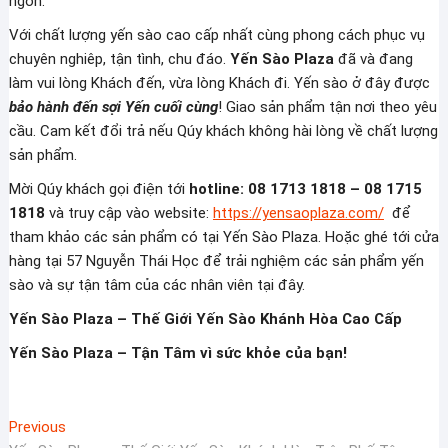
ngon.
Với chất lượng yến sào cao cấp nhất cùng phong cách phục vụ
chuyên nghiêp, tận tình, chu đáo.
Yến Sào Plaza
đã và đang
làm vui lòng Khách đến, vừa lòng Khách đi. Yến sào ở đây được
bảo hành đến sợi Yến cuối cùng
! Giao sản phẩm tận nơi theo yêu
cầu. Cam kết đổi trả nếu Qúy khách không hài lòng về chất lượng
sản phẩm.
Mời Qúy khách gọi điện tới
hotline: 08 1713 1818 – 08 1715
1818
và truy cập vào website:
https://yensaoplaza.com/
để
tham khảo các sản phẩm có tại Yến Sào Plaza. Hoặc ghé tới cửa
hàng tại 57 Nguyễn Thái Học để trải nghiệm các sản phẩm yến
sào và sự tận tâm của các nhân viên tại đây.
Yến Sào Plaza – Thế Giới Yến Sào Khánh Hòa Cao Cấp
Yến Sào Plaza – Tận Tâm vì sức khỏe của bạn!
Điều
Previous
Previous