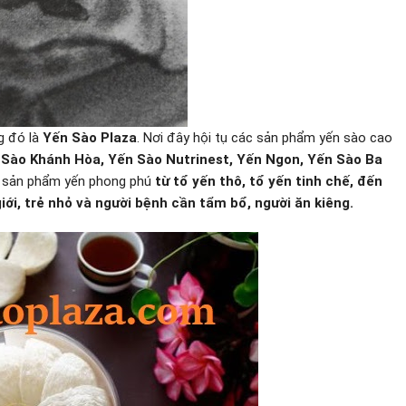
g đó là
Yến Sào Plaza
. Nơi đây hội tụ các sản phẩm yến sào cao
 Sào Khánh Hòa, Yến Sào Nutrinest, Yến Ngon, Yến Sào Ba
c sản phẩm yến phong phú
từ tổ yến thô, tổ yến tinh chế, đến
ới, trẻ nhỏ và người bệnh cần tẩm bổ, người ăn kiêng.