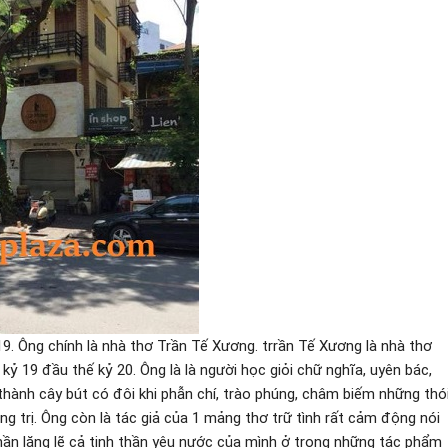
19. Ông chính là nhà thơ Trần Tế Xương. trrần Tế Xương là nhà thơ
 kỷ 19 đầu thế kỷ 20. Ông là là người học giỏi chữ nghĩa, uyên bác,
ở thành cây bút có đôi khi phẫn chí, trào phúng, châm biếm những thó
g trị. Ông còn là tác giả của 1 mảng thơ trữ tình rất cảm động nói
phần lặng lẽ cả tinh thần yêu nước của mình ở trong những tác phẩm