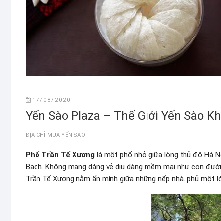
17/08/2020
Yến Sào Plaza – Thế Giới Yến Sào K
ĐỊA CHỈ MUA YẾN SÀO
Phố Trần Tế Xương
là một phố nhỏ giữa lòng thủ đô Hà 
Bạch. Không mang dáng vẻ dịu dàng mềm mại như con đường 
Trần Tế Xương nằm ẩn mình giữa những nếp nhà, phủ một lớ