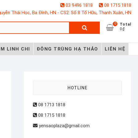
03 9496 1818
08 1715 1818
uyễn Thái Học, Ba Đình, HN - CS2: Số 8 Tố Hữu, Thanh Xuân, HN
0
Tìm
Total
0₫
kiếm:
M LINH CHI
ĐÔNG TRÙNG HẠ THẢO
LIÊN HỆ
HOTLINE
08 1713 1818
08 1715 1818
yensaoplaza@gmail.com