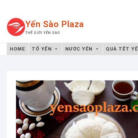
Skip
to
content
Yến Sào Plaza
THẾ GIỚI YẾN SÀO
HOME
TỔ YẾN
NƯỚC YẾN
QUÀ TẾT Y