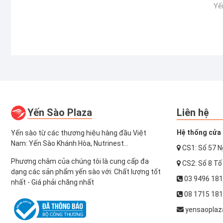
bài
Yế
viết
Yến Sào Plaza
Liên hệ
Hệ thống cửa 
Yến sào từ các thương hiệu hàng đầu Việt
Nam: Yến Sào Khánh Hòa, Nutrinest...
CS1: Số 57 N
Phương châm của chúng tôi là cung cấp đa
CS2: Số 8 Tố
dạng các sản phẩm yến sào với: Chất lượng tốt
03 9496 18
nhất - Giá phải chăng nhất
08 1715 18
yensaoplaz