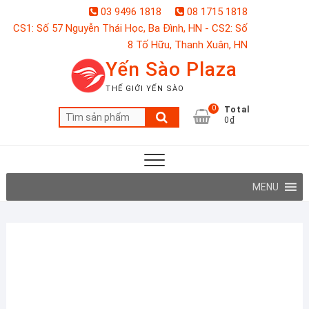
Skip
03 9496 1818
08 1715 1818
to
CS1: Số 57 Nguyễn Thái Học, Ba Đình, HN - CS2: Số
content
8 Tố Hữu, Thanh Xuân, HN
Yến Sào Plaza
THẾ GIỚI YẾN SÀO
0
Total
Tìm
0₫
kiếm:
MENU