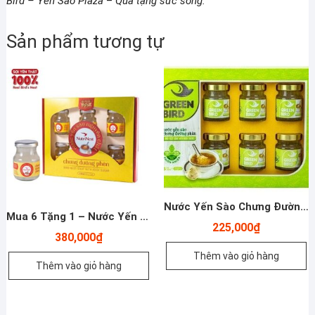
Bird – Yến Sào Plaza
–
Qùa tặng sức sống.
Sản phẩm tương tự
Nước Yến Sào Chưng Đường Phèn Organic- Hộp Qùa 6 Hũ
Mua 6 Tặng 1 – Nước Yến Sào Nguyên Chất Chưng Đường Phèn
225,000
₫
380,000
₫
Thêm vào giỏ hàng
Thêm vào giỏ hàng