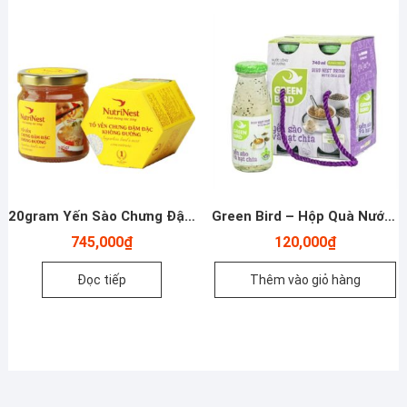
20gram Yến Sào Chưng Đậm Đặc Không Đường Nutrinest
Green Bird – Hộp Quà Nước Yến Sào Chưng Hạt Chia – 4 hũ * 185 ml – Nutrinest
745,000
₫
120,000
₫
Đọc tiếp
Thêm vào giỏ hàng