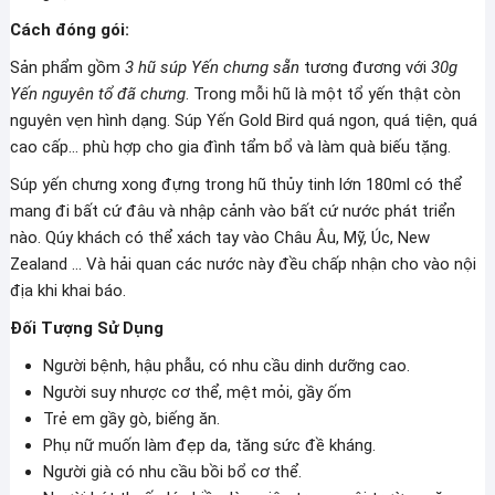
Cách đóng gói:
Sản phẩm gồm
3 hũ súp Yến chưng sẵn
tương đương với
30g
Yến nguyên tổ đã chưng
. Trong mỗi hũ là một tổ yến thật còn
nguyên vẹn hình dạng. Súp Yến Gold Bird quá ngon, quá tiện, quá
cao cấp… phù hợp cho gia đình tẩm bổ và làm quà biếu tặng.
Súp yến chưng xong đựng trong hũ thủy tinh lớn 180ml có thể
mang đi bất cứ đâu và nhập cảnh vào bất cứ nước phát triển
nào. Qúy khách có thể xách tay vào Châu Âu, Mỹ, Úc, New
Zealand … Và hải quan các nước này đều chấp nhận cho vào nội
địa khi khai báo.
Đối Tượng Sử Dụng
Người bệnh, hậu phẫu, có nhu cầu dinh dưỡng cao.
Người suy nhược cơ thể, mệt mỏi, gầy ốm
Trẻ em gầy gò, biếng ăn.
Phụ nữ muốn làm đẹp da, tăng sức đề kháng.
Người già có nhu cầu bồi bổ cơ thể.