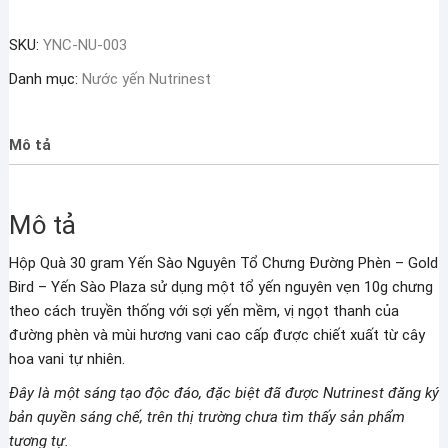
30
SKU:
YNC-NU-003
gram
Yến
Danh mục:
Nước yến Nutrinest
Sào
Nguyên
Tổ
Mô tả
Chưng
Đường
Phèn
Mô tả
–
Gold
Hộp Quà 30 gram Yến Sào Nguyên Tổ Chưng Đường Phèn – Gold
Bird
Bird – Yến Sào Plaza sử dụng một tổ yến nguyên vẹn 10g chưng
số
theo cách truyền thống với sợi yến mềm, vị ngọt thanh của
lượng
đường phèn và mùi hương vani cao cấp được chiết xuất từ cây
hoa vani tự nhiên.
Đây là một sáng tạo độc đáo, đặc biệt đã được Nutrinest đăng ký
bản quyền sáng chế, trên thị trường chưa tìm thấy sản phẩm
tương tự.