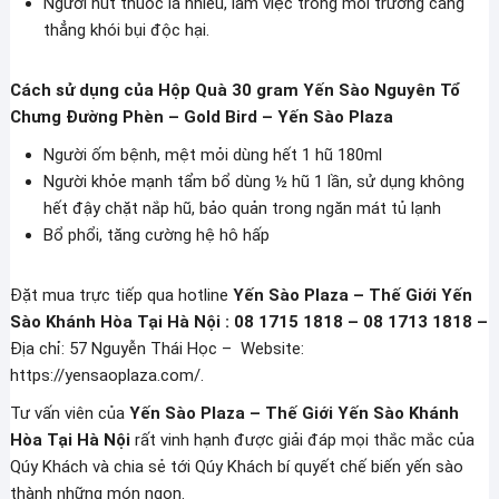
Người hút thuốc lá nhiều, làm việc trong môi trường căng
thẳng khói bụi độc hại.
Cách sử dụng của Hộp Quà 30 gram Yến Sào Nguyên Tổ
Chưng Đường Phèn – Gold Bird – Yến Sào Plaza
Người ốm bệnh, mệt mỏi dùng hết 1 hũ 180ml
Người khỏe mạnh tẩm bổ dùng ½ hũ 1 lần, sử dụng không
hết đậy chặt nắp hũ, bảo quản trong ngăn mát tủ lạnh
Bổ phổi, tăng cường hệ hô hấp
Đặt mua trực tiếp qua hotline
Yến Sào Plaza – Thế Giới Yến
Sào Khánh Hòa Tại Hà Nội : 08 1715 1818 – 08 1713 1818 –
Địa chỉ: 57 Nguyễn Thái Học – Website:
https://yensaoplaza.com/.
Tư vấn viên của
Yến Sào Plaza – Thế Giới Yến Sào Khánh
Hòa Tại Hà Nội
rất vinh hạnh được giải đáp mọi thắc mắc của
Qúy Khách và chia sẻ tới Qúy Khách bí quyết chế biến yến sào
thành những món ngon.