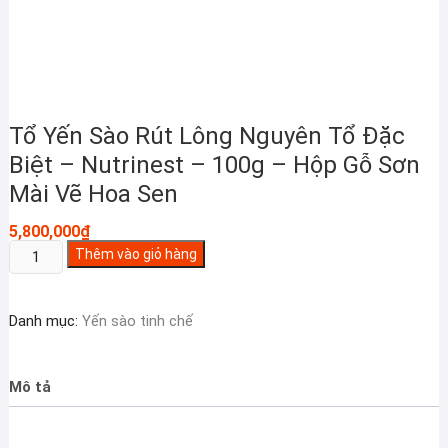
Tổ Yến Sào Rút Lông Nguyên Tổ Đặc
Biệt – Nutrinest – 100g – Hộp Gỗ Sơn
Mài Vẽ Hoa Sen
5,800,000
₫
Tổ
Thêm vào giỏ hàng
Yến
Sào
Danh mục:
Yến sào tinh chế
Rút
Lông
Nguyên
Mô tả
Tổ
Đặc
Biệt