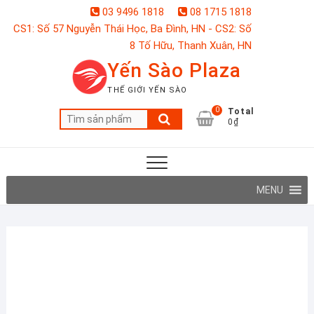
Skip
03 9496 1818
08 1715 1818
to
CS1: Số 57 Nguyễn Thái Học, Ba Đình, HN - CS2: Số
content
8 Tố Hữu, Thanh Xuân, HN
Yến Sào Plaza
THẾ GIỚI YẾN SÀO
0
Total
Tìm
0₫
kiếm:
MENU