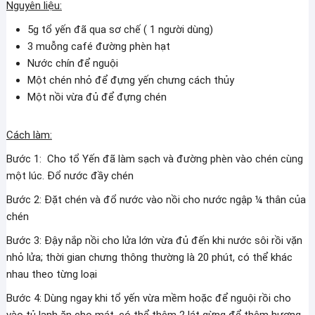
Nguyên liệu:
5g tổ yến đã qua sơ chế ( 1 người dùng)
3 muỗng café đường phèn hạt
Nước chín để nguội
Một chén nhỏ để đựng yến chưng cách thủy
Một nồi vừa đủ để đựng chén
Cách làm:
Bước 1: Cho tổ Yến đã làm sạch và đường phèn vào chén cùng
một lúc. Đổ nước đầy chén
Bước 2: Đặt chén và đổ nước vào nồi cho nước ngập ¼ thân của
chén
Bước 3: Đậy nắp nồi cho lửa lớn vừa đủ đến khi nước sôi rồi vặn
nhỏ lửa; thời gian chưng thông thường là 20 phút, có thể khác
nhau theo từng loại
Bước 4: Dùng ngay khi tổ yến vừa mềm hoặc để nguội rồi cho
vào tủ lạnh ăn cho mát, có thể thêm 2 lát gừng để thêm hương