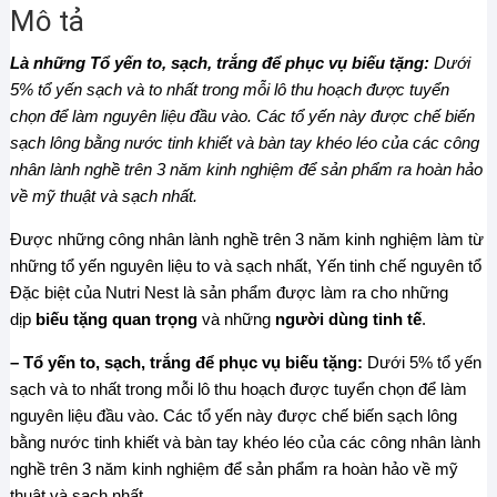
Mô tả
–
Nutrinest
Là những Tổ yến to, sạch, trắng để phục vụ biếu tặng:
Dưới
–
5% tổ yến sạch và to nhất trong mỗi lô thu hoạch được tuyển
100g
chọn để làm nguyên liệu đầu vào. Các tổ yến này được chế biến
–
sạch lông bằng nước tinh khiết và bàn tay khéo léo của các công
Hộp
nhân lành nghề trên 3 năm kinh nghiệm để sản phẩm ra hoàn hảo
Gỗ
về mỹ thuật và sạch nhất.
Sơn
Mài
Được những công nhân lành nghề trên 3 năm kinh nghiệm làm từ
Vẽ
những tổ yến nguyên liệu to và sạch nhất, Yến tinh chế nguyên tổ
Hoa
Đặc biệt của Nutri Nest là sản phẩm được làm ra cho những
Sen
dịp
biếu tặng quan trọng
và những
người dùng tinh tế
.
số
– Tổ yến to, sạch, trắng để phục vụ biếu tặng:
Dưới 5% tổ yến
lượng
sạch và to nhất trong mỗi lô thu hoạch được tuyển chọn để làm
nguyên liệu đầu vào. Các tổ yến này được chế biến sạch lông
bằng nước tinh khiết và bàn tay khéo léo của các công nhân lành
nghề trên 3 năm kinh nghiệm để sản phẩm ra hoàn hảo về mỹ
thuật và sạch nhất.