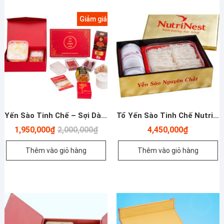
Giảm giá!
Yến Sào Tinh Chế – Sợi Dài Thượng Hạng – 50g
Tổ Yến Sào Tinh Chế Nutrinest – 100g
Giá
Giá
1,950,000
₫
2,000,000
₫
4,450,000
₫
gốc
hiện
là:
tại
Thêm vào giỏ hàng
Thêm vào giỏ hàng
2,000,000₫.
là:
1,950,000₫.