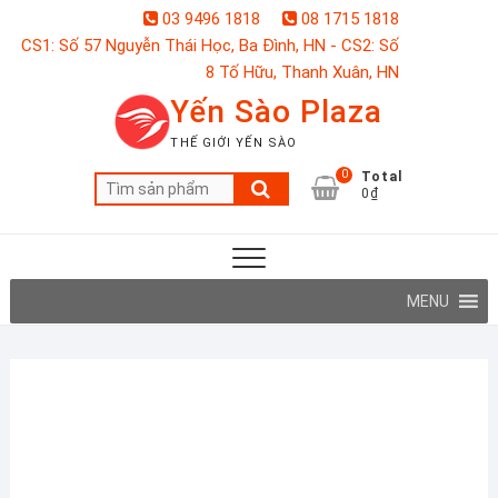
Skip
03 9496 1818
08 1715 1818
to
CS1: Số 57 Nguyễn Thái Học, Ba Đình, HN - CS2: Số
content
8 Tố Hữu, Thanh Xuân, HN
Yến Sào Plaza
THẾ GIỚI YẾN SÀO
0
Total
Tìm
0₫
kiếm:
MENU