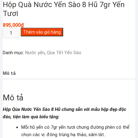
Hộp Quà Nước Yến Sào 8 Hũ 7gr Yến
Tươi
895,000
₫
Hộp
Thêm vào giỏ hàng
Quà
Nước
Danh mục:
Nước yến
,
Qùa Tết Yến Sào
Yến
Sào
8
Mô tả
Hũ
7gr
Yến
Mô tả
Tươi
số
Hộp Qùa Nước Yến Sào 8 Hũ chưng sẵn với mẫu hộp đẹp độc
lượng
đáo, tiện làm quà biếu tặng:
Mỗi hũ yến có 7gr yến tươi chưng đường phèn có thể
chọn các vị: đông trùng hạ thảo, sâm lát..