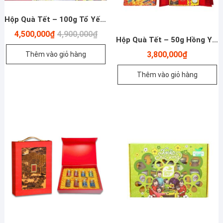
Hộp Quà Tết – 100g Tổ Yến Sào Khánh Hòa Rút Lông – Yến Chưng 100% – Đông Trùng Hạ Thảo Và Các Loại Hạt
Giá
Giá
4,500,000
₫
4,900,000
₫
Hộp Quà Tết – 50g Hồng Yến Sào Khánh Hoà – Yến Chưng 100% – Đông Trùng Hạ Thảo Và Các Loại Hạt
gốc
hiện
là:
tại
3,800,000
₫
Thêm vào giỏ hàng
4,900,000₫.
là:
4,500,000₫.
Thêm vào giỏ hàng