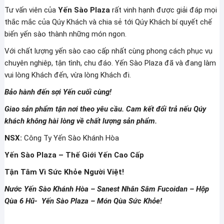
Tư vấn viên của
Yến Sào Plaza
rất vinh hạnh được giải đáp mọi
thắc mắc của Qúy Khách và chia sẻ tới Qúy Khách bí quyết chế
biến yến sào thành những món ngon.
Với chất lượng yến sào cao cấp nhất cùng phong cách phục vụ
chuyên nghiêp, tận tình, chu đáo. Yến Sào Plaza đã và đang làm
vui lòng Khách đến, vừa lòng Khách đi.
Bảo hành đến sợi Yến cuối cùng!
Giao sản phẩm tận nơi theo yêu cầu. Cam kết đổi trả nếu Qúy
khách không hài lòng về chất lượng sản phẩm.
NSX:
Công Ty Yến Sào Khánh Hòa
Yến Sào Plaza – Thế Giới Yến Cao Cấp
Tận Tâm Vì Sức Khỏe Người Việt!
Nước Yến Sào Khánh Hòa – Sanest Nhân Sâm Fucoidan – Hộp
Qùa 6 Hũ- Yến Sào Plaza – Món Qùa Sức Khỏe!