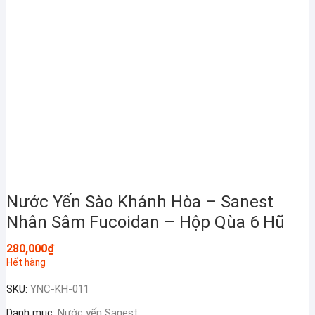
Nước Yến Sào Khánh Hòa – Sanest
Nhân Sâm Fucoidan – Hộp Qùa 6 Hũ
280,000
₫
Hết hàng
SKU:
YNC-KH-011
Danh mục:
Nước yến Sanest