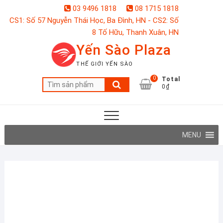
Skip
03 9496 1818
08 1715 1818
to
CS1: Số 57 Nguyễn Thái Học, Ba Đình, HN - CS2: Số
content
8 Tố Hữu, Thanh Xuân, HN
Yến Sào Plaza
THẾ GIỚI YẾN SÀO
0
Total
Tìm
0₫
kiếm:
MENU