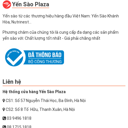
Yến Sào Plaza
Yến sào từ các thương hiệu hàng đầu Việt Nam: Yến Sào Khánh
Hòa, Nutrinest...
Phương châm của chúng tôi là cung cấp đa dạng các sản phẩm
yến sào với: Chất lượng tốt nhất - Giá phải chăng nhất
Liên hệ
Hệ thống cửa hàng Yến Sào Plaza
CS1: Số 57 Nguyễn Thái Học, Ba Đình, Hà Nội
CS2: Số 8 Tố Hữu, Thanh Xuân, Hà Nội
03 9496 1818
08 1715 1818