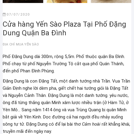
07/07/2020
Cửa hàng Yến Sào Plaza Tại Phố Đặng
Dung Quận Ba Đình
ĐỊA CHỈ MUA YẾN SÀO
Phố Đặng Dung dài 300m, rộng 5,5m. Phố thuộc quận Ba Đình.
Phố chạy từ phố Nguyễn Trường Tộ cắt qua phố Quán Thánh,
đến phố Phan Đình Phùng.
Đặng Dung là con Đặng Tất, một danh tướng nhà Trần. Vua Trần
Giản Định nghe lời dèm pha, giết chết hai tướng giỏi là Đặng Tất
và Nguyễn Cảnh Thân. Đặng Dung là một danh tướng. yêu nước,
ông đã từng thắng quân Minh xâm lược nhiều trận (ở Hàm Tử, ở
Yên Mô… Sang năm 1414 ông và vua Trùng Quang bị quân Minh
bắt giải về Yên Kinh. Dọc đường cả hai người đều nhảy xuống
sông tự tử. Đặng Dung có để lại bài thơ
Cảm hoài
rất khẳng khái,
truyền mãi đến ngày nay.