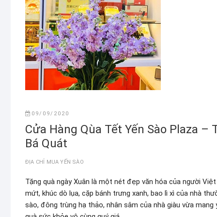
09/09/2020
Cửa Hàng Qùa Tết Yến Sào Plaza – 
Bá Quát
ĐỊA CHỈ MUA YẾN SÀO
Tặng quà ngày Xuân là một nét đẹp văn hóa của người Việt
mứt, khúc dò lụa, cặp bánh trưng xanh, bao lì xì của nhà 
sào, đông trùng hạ thảo, nhân sâm của nhà giàu vừa mang
quà sức khỏe vô cùng quý giá.