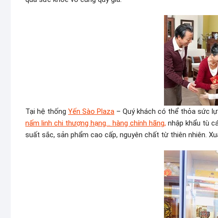
Tại hệ thống
Yến Sào Plaza
– Quý khách có thể thỏa sức l
nấm linh chi thượng hạng… hàng chính hãng,
nhập khẩu tù c
suất sắc, sản phẩm cao cấp, nguyên chất từ thiên nhiên. X