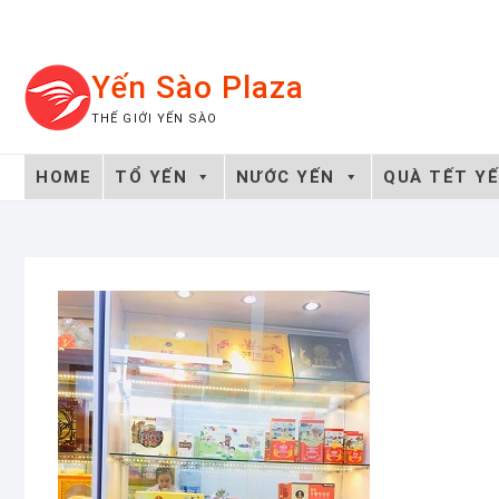
Skip
to
content
Yến Sào Plaza
THẾ GIỚI YẾN SÀO
HOME
TỔ YẾN
NƯỚC YẾN
QUÀ TẾT Y