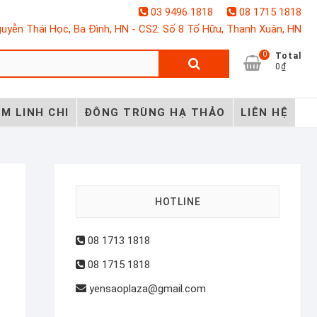
03 9496 1818
08 1715 1818
uyễn Thái Học, Ba Đình, HN - CS2: Số 8 Tố Hữu, Thanh Xuân, HN
0
Tìm
Total
0₫
kiếm:
M LINH CHI
ĐÔNG TRÙNG HẠ THẢO
LIÊN HỆ
HOTLINE
08 1713 1818
08 1715 1818
yensaoplaza@gmail.com