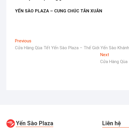
YẾN SÀO PLAZA – CUNG CHÚC TÂN XUÂN
Điều
Previous
Previous
post:
Cửa Hàng Qùa Tết Yến Sào Plaza – Thế Giới Yến Sào Khán
hướng
Next
Next
bài
post:
Cửa Hàng Qùa 
viết
Yến Sào Plaza
Liên hệ