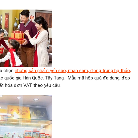
ựa chọn
những sản phẩm yến sào, nhân sâm, đông trùng hạ thảo,
ác quốc gia Hàn Quốc, Tây Tạng… Mẫu mã hộp quà đa dạng, đẹp
uất hóa đơn VAT theo yêu cầu.