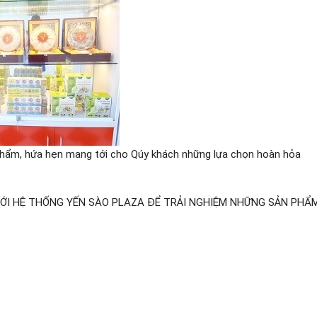
n phẩm, hứa hẹn mang tới cho Qúy khách những lựa chọn hoàn hỏa
ỚI HỆ THỐNG YẾN SÀO PLAZA ĐỂ TRẢI NGHIỆM NHỮNG SẢN PHẨ