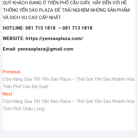
QUÝ KHÁCH ĐANG Ở TRÊN PHỐ CẦU GIẤY, HÃY ĐẾN VỚI HỆ
THỐNG YẾN SÀO PLAZA ĐỂ TRẢI NGHIỆM NHỮNG SẢN PHẨM
VÀ DỊCH VỤ CAO CẤP NHẤT.
HOTLINE: 081 715 1818 – 081 713 1818
WEBSITE: https://yensaoplaza.com/
Email: yensaoplaza@gmail.com
Điều
Previous
Previous
post:
Cửa Hàng Qùa Tết Yến Sào Plaza – Thế Giới Yến Sào Khánh Hòa
hướng
Trên Phố Cao Bá Quát
bài
Next
Next
viết
post:
Cửa Hàng Qùa Tết Yến Sào Plaza – Thế Giới Yến Sào Khánh Hòa
Trên Phố Châu Long