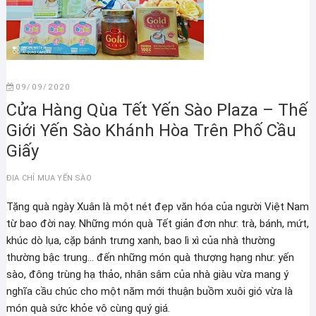
09/09/2020
Cửa Hàng Qùa Tết Yến Sào Plaza – Thế
Giới Yến Sào Khánh Hòa Trên Phố Cầu
Giấy
ĐỊA CHỈ MUA YẾN SÀO
Tặng quà ngày Xuân là một nét đẹp văn hóa của người Việt Nam
từ bao đời nay. Những món quà Tết giản đơn như: trà, bánh, mứt,
khúc dò lụa, cặp bánh trưng xanh, bao lì xì của nhà thường
thường bậc trung… đến những món quà thượng hạng như: yến
sào, đông trùng hạ thảo, nhân sâm của nhà giàu vừa mang ý
nghĩa cầu chúc cho một năm mới thuận buồm xuôi gió vừa là
món quà sức khỏe vô cùng quý giá.