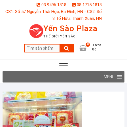
Skip
03 9496 1818
08 1715 1818
to
CS1: Số 57 Nguyễn Thái Học, Ba Đình, HN - CS2: Số
content
8 Tố Hữu, Thanh Xuân, HN
Yến Sào Plaza
THẾ GIỚI YẾN SÀO
0
Total
Tìm
0₫
kiếm:
MENU